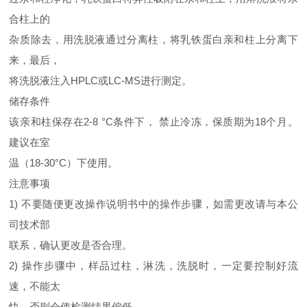
合柱上的
杂质除去，用洗脱液通过分离柱，将乳铁蛋白亲和柱上分离下
来，最后，
将洗脱液注入
HPLC
或
LC-MS
进行测定。
储存条件
该亲和柱保存在
2-8 °C
条件下， 禁止冷冻，保质期为
18
个月。
建议在室
温（
18-30°C
）下使用
。
注意事项
1)
不要随便更改操作说明书中的操作步骤，如需更改请与本公
司技术部
联系，确认更改是否合理。
2)
操作步骤中，样品过柱，淋洗，洗脱时，一定要控制好流
速，不能太
快，否则会使检测结果偏低。