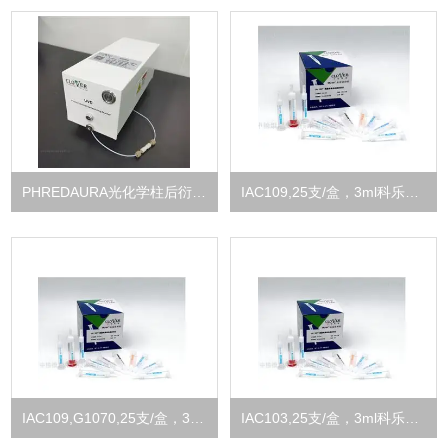
PHREDAURA光化学柱后衍生器中检维康仪器
IAC109,25支/盒，3ml科乐福免疫桔青霉素/橘霉素亲和柱厂家
IAC109,G1070,25支/盒，3ml科乐福CLOVER桔青霉素免疫亲和柱
IAC103,25支/盒，3ml科乐福CLOVER黄曲霉毒素亲和柱厂家