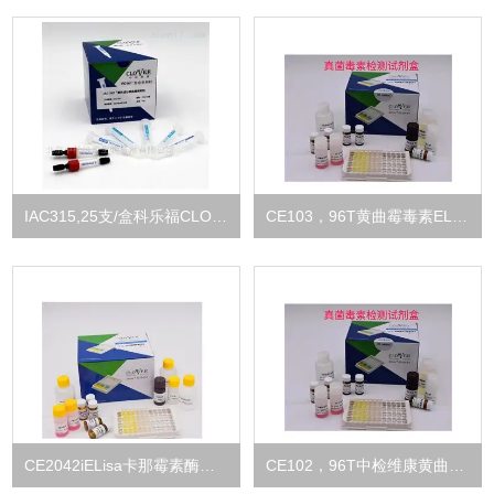
IAC315,25支/盒科乐福CLOVER兽药残留l类维生素B12亲和柱
CE103，96T黄曲霉毒素ELISA试剂盒公司
CE2042iELisa卡那霉素酶联免疫检测糖苷类试剂盒
CE102，96T中检维康黄曲霉毒素ELISA试剂盒