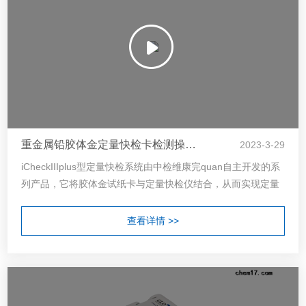
重金属铅胶体金定量快检卡检测操作视频
2023-3-29
iCheckIIIplus型定量快检系统由中检维康完quan自主开发的系
列产品，它将胶体金试纸卡与定量快检仪结合，从而实现定量
检测的技术。该方法具有操作简单、成本低、灵敏度高等特
点。该检测方法通过中国计量科学研究院、农业部食品质量监
查看详情 >>
督检验测...