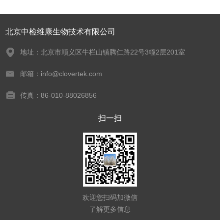
北京中检维康生物技术有限公司
地址：北京市顺义区牛栏山镇腾仁路22号3幢2层201室
邮箱：info@clovertek.com
传真：86-010-88026856
扫一扫
欢迎您扫码加微信
了解更多信息