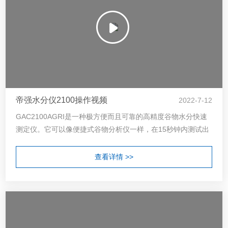
帝强水分仪2100操作视频
2022-7-12
GAC2100AGRI是一种极方便而且可靠的高精度谷物水分快速
测定仪。它可以像便捷式谷物分析仪一样，在15秒钟内测试出
谷物样品的水分，样品温度和容重。但它的精确度远远高于便
携式谷物分析仪。GAC2100AGRI测试的水分结果与烘箱法测
查看详情 >>
定结果...