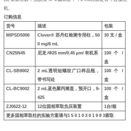
机。
订购信息
货号
描述
包装
MIPSD5006
Clover®
苏丹红检测专用柱，
50
30
支
/
盒
0 mg/6 mL
CN25N45
尼龙
/
Φ
25 mm/0.45 µm/
有机系
100
个
/
盒
CL-SB9002
2 mL
透明短螺纹广口样品瓶，
100
个
/
带书写处
盒
CL-BC9002
2 mL
蓝色聚丙烯盖，预开口，
9-
100
个
/
425
盒
ZJ0622-12
12
位固相萃取负压装置
1
台
/
箱
更多固相萃取柱的实验方案请与
1 5 0 1 0 3 0 1 9 8 3
索取