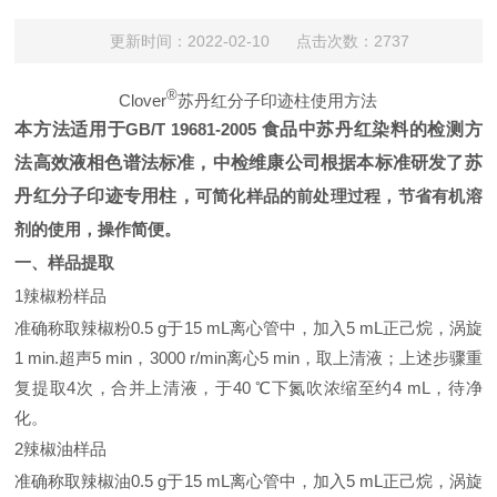
更新时间：2022-02-10 点击次数：2737
®
Clover
苏丹红
分子印迹柱使用方法
本方法适用于
GB/T 19681-2005
食品中
苏丹红
染料的检测方
法高效液相色谱法标准，中检维康公司根据本标准研发了
苏
丹红
分子印迹专用柱，
可简化样品的前处理过程，节省有机溶
剂的使用，操作简便
。
一、样品提取
1
辣椒粉样品
准确称取辣椒粉
0.5 g
于
15 mL
离心管中，加入
5 mL
正己烷，涡旋
1 min.
超声
5 min
，
3000 r/min
离心
5 min
，取上清液；上述步骤重
复提取
4
次，合并上清液，于
40
℃下氮吹浓缩至约
4 mL
，待净
化。
2
辣椒油样品
准确称取辣椒油
0.5 g
于
15 mL
离心管中，加入
5 mL
正己烷，涡旋