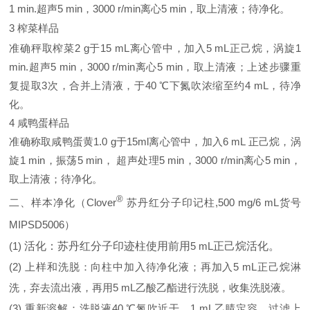
1 min.
超声
5 min
，
3000 r/min
离心
5 min
，取上清液；待净化。
3
榨菜样品
准确秤取榨菜
2 g
于
15 mL
离心管中，加入
5 mL
正己烷，涡旋
1
min.
超声
5 min
，
3000 r/min
离心
5 min
，取上清液；上述步骤重
复提取
3
次，合并上清液，于
40
℃下氮吹浓缩至约
4 mL
，待净
化。
4
咸鸭蛋样品
准确称取咸鸭蛋黄
1.0 g
于
15ml
离心管中，加入
6 mL
正己烷，涡
旋
1 min
，振荡
5 min
， 超声处理
5 min
，
3000 r/min
离心
5 min
，
取上清液；待净化。
®
二、样本净化（
Clover
苏丹红分子印记柱
,500 mg/6 mL
货号
MIPSD5006
）
(1)
活化：苏丹红分子印迹柱使用前用
5 mL
正己烷活化。
(2)
上样和洗脱：向柱中加入待净化液；再加入
5 mL
正己烷淋
洗，弃去流出液，再用
5 mL
乙酸乙酯进行洗脱，收集洗脱液。
(3)
重新溶解：洗脱液
40
℃氮吹近干，
1 mL
乙腈定容，过滤上