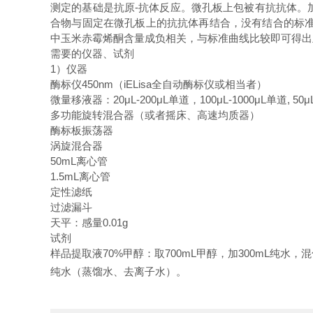
测定的基础是抗原-抗体反应。微孔板上包被有抗抗体。
合物与固定在微孔板上的抗抗体再结合，没有结合的标准
中玉米赤霉烯酮含量成负相关，与标准曲线比较即可得出
需要的仪器、试剂
1）仪器
酶标仪450nm（iELisa全自动酶标仪或相当者）
微量移液器：20μL-200μL单道，100μL-1000μL单道, 50μ
多功能旋转混合器（或者摇床、高速均质器）
酶标板振荡器
涡旋混合器
50mL离心管
1.5mL离心管
定性滤纸
过滤漏斗
天平：感量0.01g
试剂
样品提取液70%甲醇：取700mL甲醇，加300mL纯水，
纯水（蒸馏水、去离子水）。