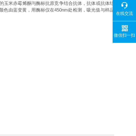
离的玉米赤霉烯酮与酶标抗原竞争结合抗体，抗体或抗体结
色由蓝变黄，用酶标仪在450nm处检测，吸光值与样品
在线交流
微信扫一扫