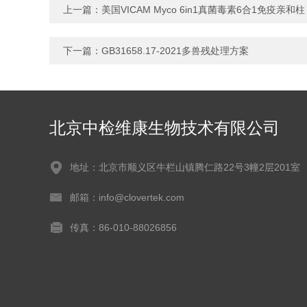
上一篇：
美国VICAM Myco 6in1真菌毒素6合1免疫亲和柱
下一篇：
GB31658.17-2021多兽残处理方案
北京中检维康生物技术有限公司
地址：北京市顺义区牛栏山镇腾仁路22号3幢2层201室
邮箱：info@clovertek.com
传真：86-010-88026856