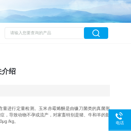
关介绍
的含量进行定量检测。玉米赤霉烯酮是由镰刀菌类的真菌形
进症，导致动物不孕或流产，对家畜特别是猪、牛和羊的影
 /kg。
电话