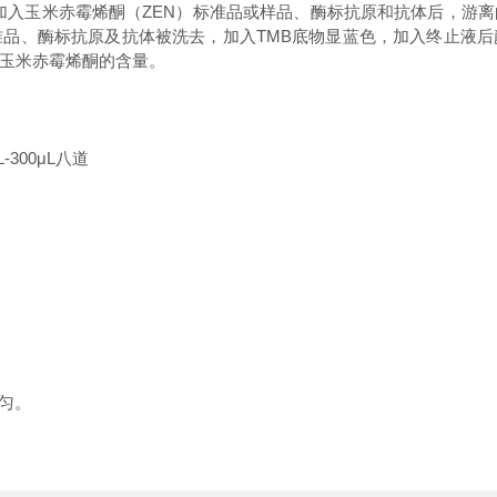
加入玉米赤霉烯酮（ZEN）标准品或样品、酶标抗原和抗体后，游
品、酶标抗原及抗体被洗去，加入TMB底物显蓝色，加入终止液后颜
玉米赤霉烯酮的含量。
L-300μL八道
混匀。