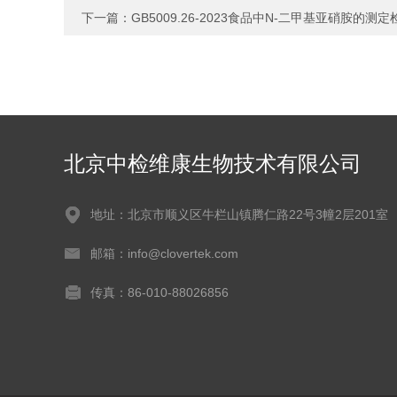
下一篇：
GB5009.26-2023食品中N-二甲基亚硝胺的测
北京中检维康生物技术有限公司
地址：北京市顺义区牛栏山镇腾仁路22号3幢2层201室
邮箱：info@clovertek.com
传真：86-010-88026856