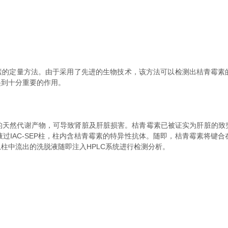
霉素的定量方法。由于采用了先进的生物技术，该方法可以检测出桔青霉素
起到十分重要的作用。
然代谢产物，可导致肾脏及肝脏损害。桔青霉素已被证实为肝脏的致
过IAC-SEP柱，柱内含桔青霉素的特异性抗体。随即，桔青霉素将键
柱中流出的洗脱液随即注入HPLC系统进行检测分析。