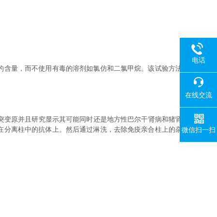
电话
的含量，而不使用有毒的溶剂如氯仿和二氯甲烷。该试验方法
在线交流
突变原并且研究显示其可能同时还是地方性巴尔干肾病和猪肾
合在分离柱中的抗体上。然后通过淋洗，去除免疫亲合柱上的杂
微信扫一扫