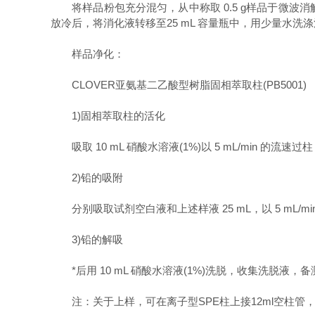
将样品粉包充分混匀，从中称取 0.5 g样品于微波消解
放冷后，将消化液转移至25 mL 容量瓶中，用少量水洗
样品净化：
CLOVER亚氨基二乙酸型树脂固相萃取柱(PB5001)
1)固相萃取柱的活化
吸取 10 mL 硝酸水溶液(1%)以 5 mL/min 的流速过柱，
2)铅的吸附
分别吸取试剂空白液和上述样液 25 mL，以 5 mL/min 
3)铅的解吸
*后用 10 mL 硝酸水溶液(1%)洗脱，收集洗脱液，备
注：关于上样，可在离子型SPE柱上接12ml空柱管