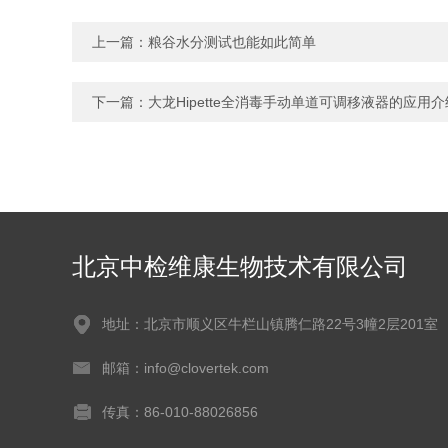
上一篇：
粮谷水分测试也能如此简单
下一篇：
大龙Hipette全消毒手动单道可调移液器的应用介
北京中检维康生物技术有限公司
地址：北京市顺义区牛栏山镇腾仁路22号3幢2层201室
邮箱：info@clovertek.com
传真：86-010-88026856