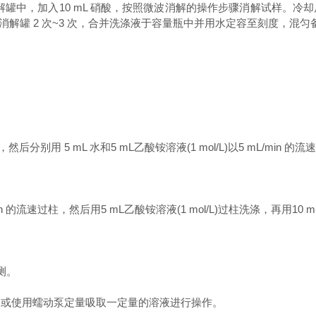
罐中，加入10 mL 硝酸，按照微波消解的操作步骤消解试样。冷却
涤消解罐 2 次~3 次，合并洗涤液于容量瓶中并用水定容至刻度，混
然后分别用 5 mL 水和5 mL乙酸铵溶液(1 mol/L)以5 mL/min 的
的流速过柱，然后用5 mL乙酸铵溶液(1 mol/L)过柱洗涤，再用10 mL
测。
，或使用蠕动泵定量吸取一定量的溶液进行操作。