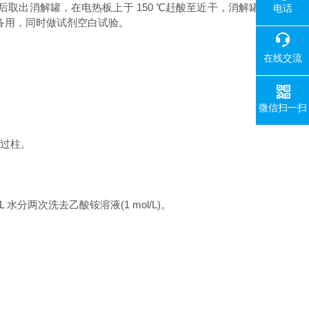
后取出消解罐，在电热板上于 150 ℃赶酸至近干，消解罐
电话
匀备用，同时做试剂空白试验。
在线交流
微信扫一扫
流速过柱。
 水分两次洗去乙酸铵溶液(1 mol/L)。