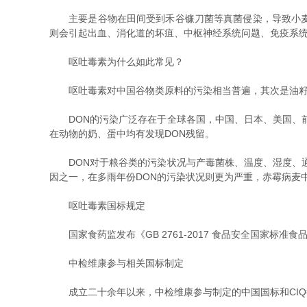
主要是谷物在田间受到禾谷镰刀菌等真菌侵染，导致小麦发
则会引起出血、消化道的坏疽、中枢神经系统问题、免疫系
呕吐毒素为什么如此常见？
呕吐毒素对中国谷物类原料的污染相当普遍，其次是油籽
DON的污染广泛存在于全球各国，中国、日本、美国、前
在动物的奶、蛋中均有发现DON残留。
DON对于粮谷类的污染状况与产毒菌株、温度、湿度、通
因之一，在多雨年份DON的污染状况则更为严重，赤霉病麦
呕吐毒素国标规定
国家食药监发布《GB 2761-2017 食品安全国家标准食品
中检维康参与相关国标制定
成立二十余年以来，中检维康参与制定的中国国标和CIQ