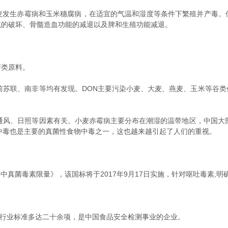
生赤霉病和玉米穗腐病，在适宜的气温和湿度等条件下繁殖并产毒。
统的破坏、骨髓造血功能的减退以及脾和生殖功能减退。
类原料。
苏联、南非等均有发现。DON主要污染小麦、大麦、燕麦、玉米等谷类
风、日照等因素有关。小麦赤霉病主要分布在潮湿的温带地区，中国大部
中毒也是主要的真菌性食物中毒之一，这也越来越引起了人们的重视。
中真菌毒素限量》，该国标将于2017年9月17日实施，针对呕吐毒素,明确小
行业标准多达二十余项，是中国食品安全检测事业的企业。