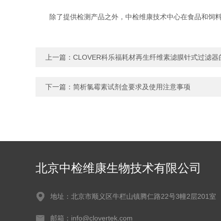
除了提供检测产品之外，中检维康技术中心在食品和饲料的
上一篇：
CLOVER科乐福耗材再生纤维素滤膜针式过滤器
下一篇：
简析氯霉素试剂盒要求及使用注意事项
北京中检维康生物技术有限公司
地址：北京市顺义区牛栏山镇腾仁路22号3幢2层201室
邮箱：info@clovertek.com