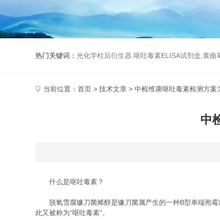
热门关键词：
光化学柱后衍生器,呕吐毒素ELISA试剂盒,黄
当前位置：
首页
>
技术文章
> 中检维康呕吐毒素检测方案
中
什么是呕吐毒素？
脱氧雪腐镰刀菌烯醇是镰刀菌属产生的一种B型单端孢霉烯
此又被称为“呕吐毒素”。