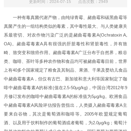
更新时间：2024-07-15 点击次数：2949
一种有毒真菌代谢产物，由纯绿青霉、赭曲霉和碳黑曲霉等
真菌产生的一组结构类似的毒素，其中毒性最大、与人类健康关
系最密切、对农作物污染广泛的是赭曲霉毒素A(Ochratoxin A,
OA)。赭曲霉毒素A具有很强的肝脏毒性和肾脏毒性，并有致
畸、致突变和致癌作用。赭曲霉毒素A广泛分布于自然界，粮谷
类、咖啡、茶叶等多种农作物和食品均可被赭曲霉毒目前，世界
上有40多个国家规定了粮食及其制品、果酒、干果及婴幼儿食品
中赭曲霉毒素A，但仅有古巴、新加坡和意大利等国家制定了咖
啡中赭曲霉毒素A的标准(值在2.5-50μg/kg)，中国台湾2012年9
月修订发布的咖啡中赭曲霉毒素A的标准值为5μg/kg。欧洲食品
中赭曲霉毒素A风险评估报告曾指出，人类摄入赭曲霉毒素A主
要来自谷物，其次是葡萄酒和咖啡等。2005年欧盟规定葡萄
酒、以及用于饮料制作的葡萄酒或者葡萄，为2.0μg/kg；葡萄汁