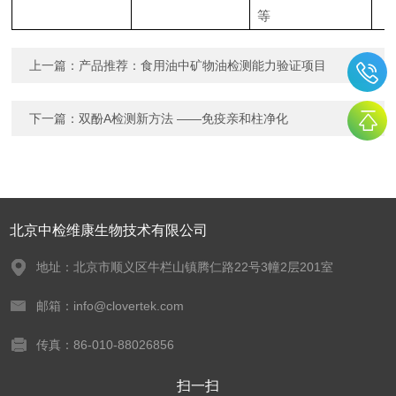
等
上一篇：
产品推荐：食用油中矿物油检测能力验证项目
下一篇：
双酚A检测新方法 ——免疫亲和柱净化
北京中检维康生物技术有限公司
地址：北京市顺义区牛栏山镇腾仁路22号3幢2层201室
邮箱：info@clovertek.com
传真：86-010-88026856
扫一扫