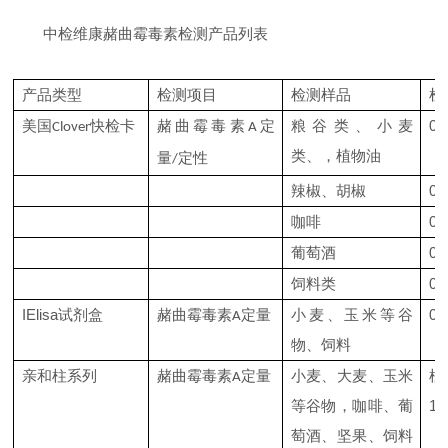
中检维康赭曲霉毒素检测产品列表
产品类型
检测项目
检测样品
检
美国
赭曲霉毒素
粮谷类、小麦
0
-
快检卡
定
Clover
A
类、，植物油
量
定性
/
辣椒、胡椒
0
-
咖啡
0
-
葡萄酒
0
-
饲料类
0
-
I
Elisa
试剂盒
赭曲霉毒素
小麦、玉米等谷
0
-
定量
A
物、饲料
亲和柱系列
赭曲霉毒素
小麦、大麦、玉米
柱
定量
A
等谷物，咖啡、葡
1
0
萄酒、坚果、饲料