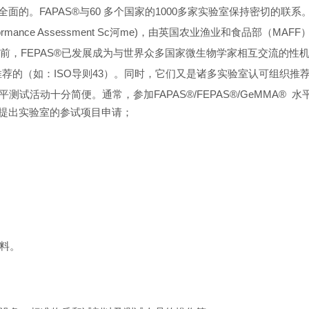
面的。FAPAS®与60 多个国家的1000多家实验室保持密切的联系
on Performance Assessment Sc河me)，由英国农业渔业和食品
前，FEPAS®已发展成为与世界众多国家微生物学家相互交流的性
推荐的（如：ISO导则43）。同时，它们又是诸多实验室认可组织推
平测试活动十分简便。通常，参加FAPAS
®
/FEPAS
®
/GeMMA
®
水
计划，提出实验室的参试项目申请；
料。