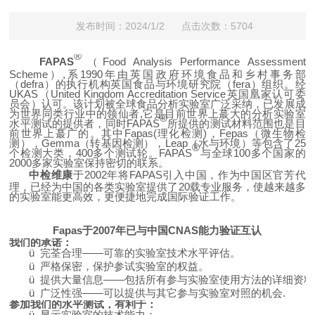
发布时间：2024/1/2 点击次数：5704
®
FAPAS
（
Food Analysis Performance Assessment
Scheme
）
,
系
1990
年由英国
政府环境食品和乡村事务部
（
defra
）的执行机构英国食品与环境研究院（
fera
）组织。经
UKAS
（
United Kingdom Accreditation Service
英国凰家认可委
员会）认可。该计划被全球食品分析实验室广泛采纳，已发展成
为世界同类行业中的领仙者
,
它是目前世界上蕞大的分析实验室
®
水平测试的提供者，同时
FAPAS
所提供的测试材料范围也是目
前世界上蕞广的。其中
Fapas(
理化检测
)
，
Fepas
（微生物检
测），
Gemma
（转基因检测），
Leap
（水与环境）等包含了
25
®
个检测大类，
400
多个测试轮。
FAPAS
与全球
100
多个国家的
2000
多家实验室保持密切的联系。
中检维康
于
2002
年将
FAPAS
引入中国，作为中国区官芳代
理，已经为中国的各类实验室提供了
20
载专业服务，使越来越多
的实验室能更高效，更便捷地完成国际验证工作。
Fapas
于
2007
年已与中国
CNAS
能力验证互认
我们的承诺：
ü
完荃合理——可靠的实验室技术水平评估。
ü
严格保密，保护参试实验室的权益。
ü
提供大量信息——包括所有参与实验室使用方法的详细资料
ü
广泛性强——可以提供与其它参与实验室对照的机会
.
参加我们的水平测试，有利于：
ü
显示实验室的技术能力；