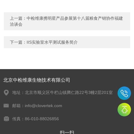
上一篇：
中检维康携明星产品参展第十八届粮食产销协作福建
洽谈会
下一篇：
IIS实验室水平测试服务简介
北京中检维康生物技术有限公司
地址：北京市顺义区牛栏山镇腾仁路22号3幢2层201室
邮箱：info@clovertek.com
传真：86-010-88026856
扫一扫