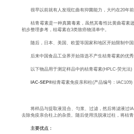
很早以前就有人发现红曲有抑菌能力，大约在20年前
桔青霉素是一种真菌毒素，虽然其毒性比黄曲霉素逊色不
初步整理参考，桔霉素在3类致癌物清单中。
随后，日本、美国、欧盟等国家和地区开始限制中国
后来中国食品工业界开始筛选不产生桔青霉素的优秀红
以下物品用于测定样品中的桔青霉素(HPLC-荧光法)
IAC-SEP
®
桔青霉素免疫亲和柱(产品编号：IAC109)
将样品与提取液混合、匀浆、过滤，然后将滤液过IAC
去除免疫亲合柱上的杂质。随后使用洗脱液过柱，将桔青
主要优点：