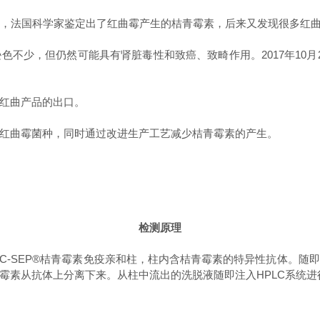
，法国科学家鉴定出了红曲霉产生的桔青霉素，后来又发现很多红曲
少，但仍然可能具有肾脏毒性和致癌、致畸作用。2017年10月
红曲产品的出口。
曲霉菌种，同时通过改进生产工艺减少桔青霉素的产生。
检测原理
-SEP®桔青霉素免疫亲和柱，柱内含桔青霉素的特异性抗体。随
霉素从抗体上分离下来。从柱中流出的洗脱液随即注入HPLC系统进