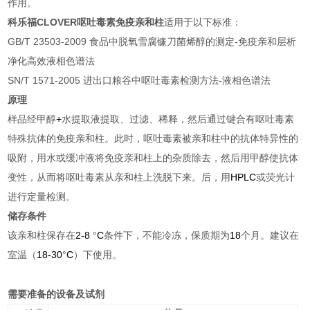
作用。
科乐福CLOVER呕吐毒素免疫亲和柱
适用于以下标准：
GB/T 23503-2009
食品中脱氧雪腐镰刀菌烯醇的测定
-
免疫亲和层析
净化高效液相色谱法
SN/T 1571-2005
进出口粮谷中呕吐毒素检测方法
-
液相色谱法
原理
样品经甲醇
+
水提取液提取、过滤、稀释，然后通过键合有
呕吐毒素
特殊抗体的免疫亲和柱。此时，
呕吐毒素
被亲和柱中的抗体特异性的
吸附，用水或缓冲液将免疫亲和柱上的杂质除去，然后用甲醇使抗体
变性，从而将
呕吐毒素
从亲和柱上洗脱下来。后，用
HPLC
或荧光计
进行定量检测。
储存条件
该亲和柱保存在
2-8
°
C
条件下，不能冷冻，保质期为
18
个月。建议在
室温（
18-30
°
C
）下使用
。
需要准备的设备及试剂