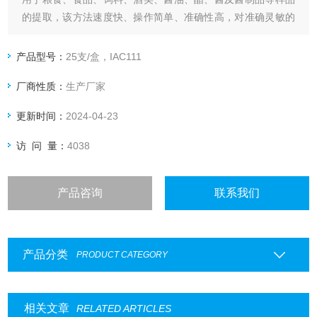
的提取，该方法速度快、操作简单、准确性高，对准确灵敏的
测定样品中的呕吐毒素起到十分重要的作用。
适用于以下标准：
产品型号：
25支/盒，IAC111
GB/T 23503-2009 食品中脱氧雪腐镰刀菌烯醇的测定-免疫亲
厂商性质：
生产厂家
和层析净化高效液相色谱法
更新时间：
2024-04-23
访 问 量：
4038
产品咨询
联系我们
产品分类
PRODUCT CATEGORY
相关文章
RELATED ARTICLES