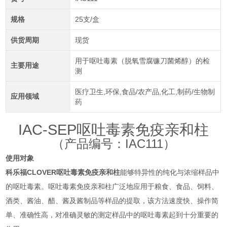
规格
25支/盒
供货周期
现货
用于呕吐毒素（脱氧雪腐镰刀菌烯醇）的检
主要用途
测
医疗卫生,环保,食品/农产品,化工,制药/生物制
应用领域
药
IAC-SEP
呕吐毒素免疫亲和柱
IAC111
（产品编号：
）
使用对象
科乐福CLOVER呕吐毒素免疫亲和柱
能够特异性的纯化与浓缩样品中
的呕吐毒素
。
呕吐毒素
免疫亲和柱广泛地应用于粮食、食品、饲料、
酒类、酱油、醋、酱及酱制品等样品的提取，该方法速度快、操作简
单、准确性高，对准确灵敏的测定样品中的
呕吐毒素
起到十分重要的