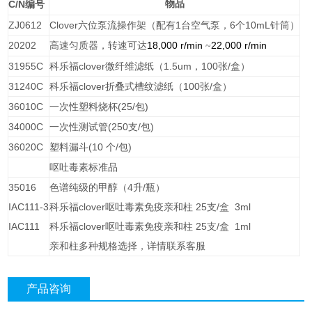
C/N
物品
编号
ZJ0612
Clover
六位泵流操作架（配有
1
台空气泵，
6
个
10mL
针筒）
20202
高速匀质器
18,000 r/min
22,000 r/min
，转速可达
~
31955C
科乐福clover微纤维滤纸（
1.5um
，
100
张
/
盒）
31240C
科乐福clover折叠式槽纹滤纸（
100
张
/
盒）
36010C
一次性塑料烧杯
(25/
包
)
34000C
一次性测试管
(250
支
/
包
)
36020C
塑料漏斗
(10
个
/
包
)
呕吐毒素标准品
35016
色谱纯级的甲醇（
4
升
/
瓶）
IAC111-3
科乐福clover呕吐毒素免疫亲和柱 25支/盒 3ml
IAC111
科乐福clover呕吐毒素免疫亲和柱 25支/盒 1ml
亲和柱多种规格选择，详情联系客服
产品咨询