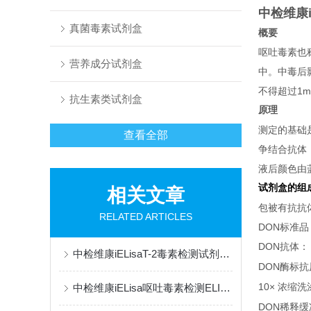
中检维康i
真菌毒素试剂盒
概要
呕吐毒素也
营养成分试剂盒
中。中毒后
不得超过
1m
抗生素类试剂盒
原理
测定的基础
查看全部
争结合抗体
液后颜色由
试剂盒的组
相关文章
包被有抗抗
RELATED ARTICLES
DON
标准品
DON
抗体：
中检维康iELisaT-2毒素检测试剂盒的产品介绍
DON
酶标抗
10×
中检维康iELisa呕吐毒素检测ELISA试剂盒产品概要
浓缩洗
DON
稀释缓