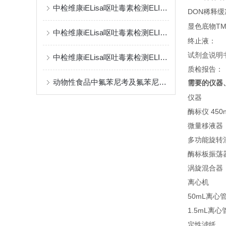
中检维康iELisa呕吐毒素检测ELISA试剂盒的相关介绍
DON
稀释缓
TM
显色底物
中检维康iELisa呕吐毒素检测ELISA试剂盒产品相关介绍
终止液：
试剂盒说明
中检维康iELisa呕吐毒素检测ELISA试剂盒概要
质检报告：
动物性食品中氟苯尼考及氟苯尼考胺残留量的测定
需要的仪器
仪器
酶标仪
450
微量移液器
多功能旋转
酶标板振荡
涡旋混合器
离心机
50mL离心
1.5mL离心
定性滤纸