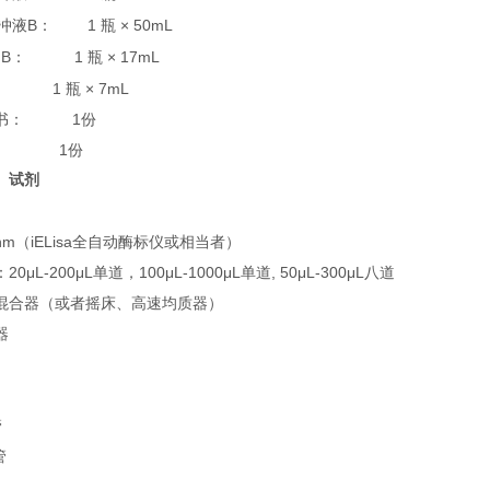
B
1
× 50mL
冲液
：
瓶
B
1
× 17mL
：
瓶
1
瓶
× 7mL
书：
1
份
1
份
、试剂
nm
（
iELisa
全自动酶标仪或相当者）
：
20μL-200μL
单道，
100μL-1000μL
单道
, 50μL-300μL
八道
混合器（或者摇床、高速均质器）
器
管
管