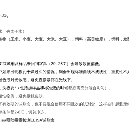
0.01g
水、去离子水）
谷物（玉米、小麦、大麦、大米、大豆），
饲料（高灵敏度），
饲料，
发
℃或试剂及样品未回到室温（
20- 25
℃）会导致数值偏低。
中如果出现板孔干燥过久的情况，则会出现标准曲线不成线性，重复性不
显色液对光敏感，避免直接暴露在光线下。
，洗板要*（包括加样品和标准液的时
候都必需充分混合均匀）。
酸性物质，避免接触皮肤。
了有效期的试剂盒，也不要混合使用不同批次的试剂盒，这样会引起测定
存条件是
2-8
℃，切勿冷冻。
Lisa呕吐毒素检测ELISA试剂盒