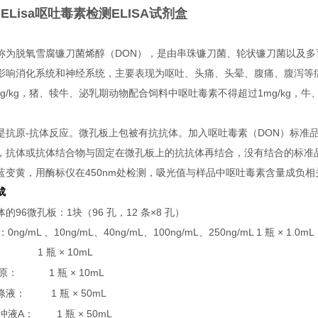
ELisa呕吐毒素检测ELISA试剂盒
称为脱氧雪腐镰刀菌烯醇（
DON
），是由串珠镰刀菌、轮状镰刀菌以及多
影响消化系统和神经系统，主要表现为呕吐、头痛、头晕、腹痛、腹泻等
g/kg
，猪、犊牛、泌乳期动物配合饲料中呕吐毒素不得超过
1mg/kg
，牛
是抗原
-
抗体反应。微孔板上包被有抗抗体。加入呕吐毒素（
DON
）标准
，抗体或抗体结合物与固定在微孔板上的抗抗体再结合，没有结合的标准
蓝变黄，用酶标仪在
450nm
处检测，吸光值与样品中呕吐毒素含量成负相
成
体的
96
微孔板：
1
块（
96
孔，
12
条
×8
孔）
：
0ng/mL
、
10ng/mL
、
40ng/mL
、
100ng/mL
、
250ng/mL 1
瓶
× 1.0mL
1
× 10mL
瓶
1
× 10mL
原：
瓶
1
× 50mL
涤液：
瓶
A
1
× 50mL
冲液
：
瓶