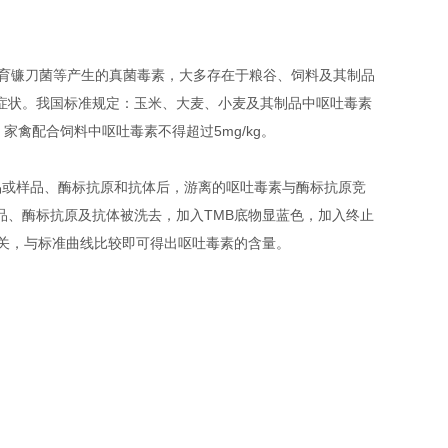
育镰刀菌等产生的真菌毒素，大多存在于粮谷、饲料及其制品
症状。我国标准规定：玉米、大麦、小麦及其制品中呕吐毒素
、家禽配合饲料中呕吐毒素不得超过
5mg/kg
。
品或样品、酶标抗原和抗体后，游离的呕吐毒素与酶标抗原竞
品、酶标抗原及抗体被洗去，加入
TMB
底物显蓝色，加入终止
关，与标准曲线比较即可得出呕吐毒素的含量。