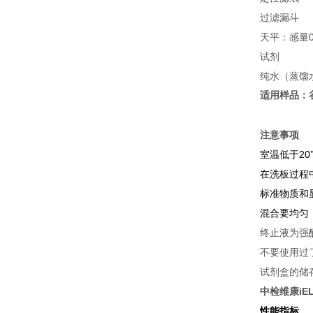
过滤漏斗
天平：感量
试剂
纯水（蒸馏
适用样品：
注意事项
室温低于
20
在洗板过程
标准物质和
混合要均匀
终止液为强
不要使用过
试剂盒的储
中检维康iE
性能指标