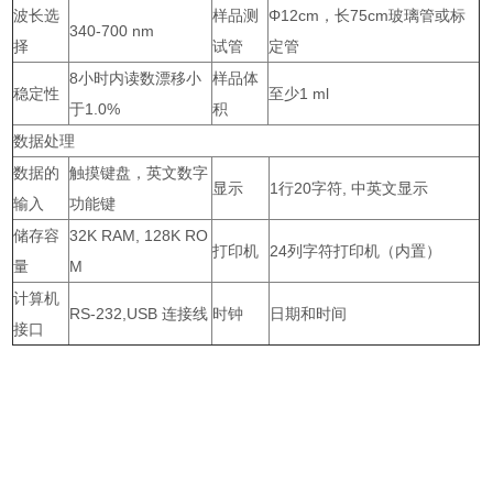
波长选
样品测
Φ12cm，长75cm玻璃管或标
340-700 nm
择
试管
定管
8小时内读数漂移小
样品体
稳定性
至少1 ml
于1.0%
积
数据处理
数据的
触摸键盘，英文数字
显示
1行20字符, 中英文显示
输入
功能键
储存容
32K RAM, 128K RO
打印机
24列字符打印机（内置）
量
M
计算机
RS-232,USB 连接线
时钟
日期和时间
接口