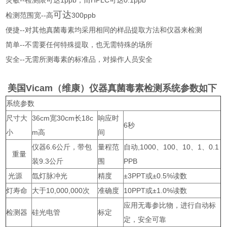
灵敏
检测限可达
，而
可达
可达
--
300ppb
检测范围宽
高
--
便捷
对其他真菌毒素均采用相同的样品提取方法和仪器来检测
--
简单
不需要任何特殊提取，也无需特殊的场所
--
安全
无需所测毒素的标准品，对操作人员安全
美国Vicam（维康）仪器真菌毒素检测系统参数如下
系统参数
尺寸大
36cm宽30cm长18c
响应时
6秒
小
m高
间
仪器6.6公斤，带包
量程范
自动,1000、100、10、1、0.1
重量
装9.3公斤
围
PPB
光源
氙灯脉冲光
精度
±3PPT或±0.5%读数
灯寿命
大于10,000,000次
准确度
10PPT或±1.0%读数
应用无毒参比物，进行自动标
检测器
硅光电管
标定
定，安全可靠