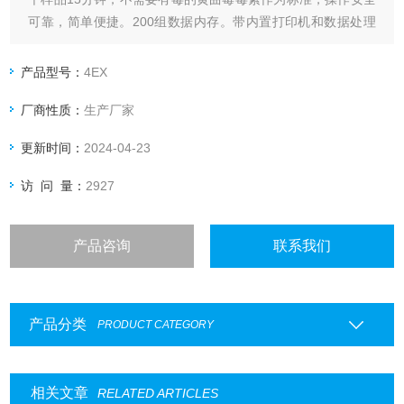
可靠，简单便捷。200组数据内存。带内置打印机和数据处理
系统，直接显示、打印测定结果。可以分别测定黄曲霉毒素总
量B1/B2/G1/G2，hua曲霉毒素B、h曲霉毒素M1、赭曲霉毒素
产品型号：
4EX
A、玉米赤霉烯酮、伏马菌素等
厂商性质：
生产厂家
更新时间：
2024-04-23
访 问 量：
2927
产品咨询
联系我们
产品分类
PRODUCT CATEGORY
相关文章
RELATED ARTICLES