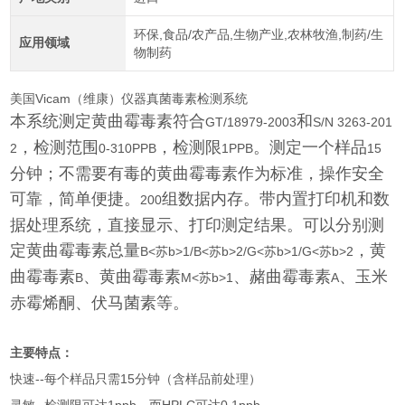
环保,食品/农产品,生物产业,农林牧渔,制药/生
应用领域
物制药
美国Vicam（维康）仪器真菌毒素检测系统
本系统测定黄曲霉毒素符合
和
GT/18979-2003
S/N 3263-201
，检测范围
，检测限
。测定一个样品
2
0-310PPB
1PPB
15
分钟；不需要有毒的黄曲霉毒素作为标准，操作安全
可靠，简单便捷。
组数据内存。带内置打印机和数
200
据处理系统，直接显示、打印测定结果。可以分别测
定黄曲霉毒素总量
，黄
B<苏b>1
/B<苏b>2
/G<苏b>1
/G<苏b>2
曲霉毒素
、黄曲霉毒素
、赭曲霉毒素
、玉米
B
M<苏b>1
A
赤霉烯酮、伏马菌素等。
主要特点：
--
15
快速
每个样品只需
分钟（含样品前处理）
--
1ppb
HPLC
0.1ppb