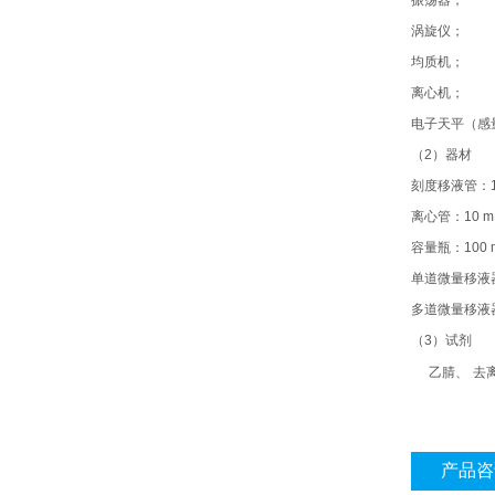
振荡器；
涡旋仪；
均质机；
离心机；
电子天平（感
（2）
器材
刻度移液管：
离心管：
10 m
容量瓶：
100 
单道微量移液
多道微量移液
（3）
试剂
乙腈、
去
产品咨