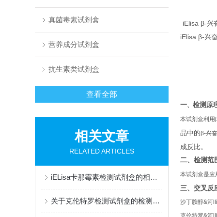
真菌毒素试剂盒
iElisa
iElisa 
营养成分试剂盒
抗生素类试剂盒
查看全部
一
检测原
、
本试剂盒利用
相关文章
品中的
β-
兴
成反比。
RELATED ARTICLES
二、检测范
本试剂盒是应
iELisa卡那霉素检测试剂盒的相关介绍
三、
交叉反
关于克伦特罗检测试剂盒的检测原理及注意事项
沙丁胺醇
&河lli
克伦特罗
&河lli