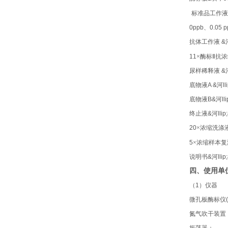
标准品工作液
0ppb
、
0.05 p
抗体工作液
&河
11
×酶标Ⅱ抗
尿样稀释液
&河
底物液
A &河lli
底物
液
B&河llip
终止液
&河llip;
20
×
浓缩洗涤
5
×
浓缩样本复
说明书
&河llip;
四、使用单
（
1
）仪器
微孔板酶标仪
氮气吹干装置