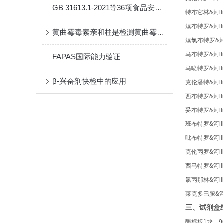
GB 31613.1-2021等36项食品安全国家标准耗材产品速查
特布它林
&河lli
溴布特罗
&河lli
黄曲霉毒素亲和柱是检测黄曲霉毒素的柱状分析方法
溴氯布特罗
&河l
马布特罗
&河lli
FAPAS国际能力验证
马喷特罗
&河lli
β-兴奋剂快检中的应用
克伦潘特
&河lli
西布特罗
&河lli
妥布特罗
&河lli
班布特罗
&河lli
吡布特罗
&河lli
克伦丙罗
&河lli
西马特罗
&河lli
氯丙那林
&河lli
莱克多巴胺
&河l
三、试剂盒
酶标板
1
块，
9