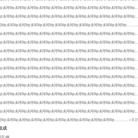
p;&河llip;&河llip;&河llip;&河llip;&河llip;&河llip;&河llip;&河llip;&河llip;&河llip;&河llip;.......
p;&河llip;&河llip;&河llip;&河llip;&河llip;&河llip;&河llip;&河llip;&河llip;&河llip;&河llip;.......
lip;&河llip;&河llip;&河llip;&河llip;&河llip;&河llip;&河llip;&河llip;&河llip;&河llip;............
p;&河llip;&河llip;&河llip;&河llip;&河llip;&河llip;&河llip;&河llip;&河llip;&河llip;&河llip;.......
p;&河llip;&河llip;&河llip;&河llip;&河llip;&河llip;&河llip;&河llip;&河llip;&河llip;&河llip;.......
p;&河llip;&河llip;&河llip;&河llip;&河llip;&河llip;&河llip;&河llip;&河llip;&河llip;&河llip;.......
p;&河llip;&河llip;&河llip;&河llip;&河llip;&河llip;&河llip;&河llip;&河llip;&河llip;&河llip;.......
p;&河llip;&河llip;&河llip;&河llip;&河llip;&河llip;&河llip;&河llip;&河llip;&河llip;&河llip;.......
p;&河llip;&河llip;&河llip;&河llip;&河llip;&河llip;&河llip;&河llip;&河llip;&河llip;&河llip;.......
p;&河llip;&河llip;&河llip;&河llip;&河llip;&河llip;&河llip;&河llip;&河llip;&河llip;&河llip;.......
p;&河llip;&河llip;&河llip;&河llip;&河llip;&河llip;&河llip;&河llip;&河llip;&河llip;&河llip;.......
p;&河llip;&河llip;&河llip;&河llip;&河llip;&河llip;&河llip;&河llip;&河llip;&河llip;&河llip;.......
p;&河llip;&河llip;&河llip;&河llip;&河llip;&河llip;&河llip;&河llip;&河llip;&河llip;&河llip;.......
lip;&河llip;&河llip;&河llip;&河llip;&河llip;&河llip;&河llip;&河llip;&河llip;..............
＜
0.
组成
6
孔
/
板