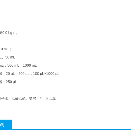
量
0.01 g
）。
10 mL
；
L
、
50 mL
mL
，
500 mL
，
1000 mL
器：
20 μL
～
200 μL
，
100 μL~1000 μL
器：
250 μL
离子水、乙酸乙酯、盐酸、*、正己烷
询