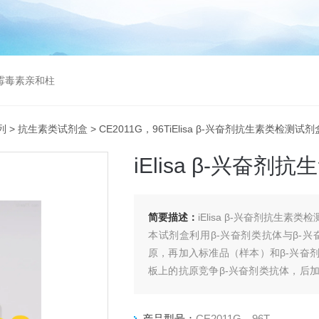
曲霉毒素亲和柱
列
>
抗生素类试剂盒
> CE2011G，96TiElisa β-兴奋剂抗生素类检测试剂
iElisa β-兴奋
简要描述：
iElisa β-兴奋剂抗生素类
本试剂盒利用β-兴奋剂类抗体与β-
原，再加入标准品（样本）和β-兴奋
板上的抗原竞争β-兴奋剂类抗体，后
奋剂类药物的含量成反比。
产品型号：
CE2011G，96T