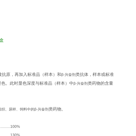
盒
被抗原，再加入标准品（样本）和
类抗体，样本或标准
β-
兴奋剂
显色。此时显色深度与标准品（样本）中
类药物的含量
β-
兴奋剂
类药物。
组织、尿样、饲料中的
β-
兴奋剂
.......
100%
.......
130%