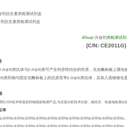
 β-兴奋剂抗生素类检测试剂盒
β-兴奋剂抗生素类检测试剂盒
iElisa
-
类检测试剂
β
兴奋剂
(C/N: CE2011G)
理
类抗体与
类可产生特异性结合的性质，先在酶标板上预包
β-
兴奋剂
β-
兴奋剂
类药物与固定在酶标板上的抗原竞争
类抗体，后加入底物催化
奋剂
β-
兴奋剂
围
用
ELISA
技术研发的药物残留检测产品
,
与仪器分析技术比较，能经济、快速地检测出
应率
p;&河llip;&河llip;&河llip;&河llip;&河llip;&河llip;&河llip;&河llip;&河llip;&河llip;&河llip;.......
p;&河llip;&河llip;&河llip;&河llip;&河llip;&河llip;&河llip;&河llip;&河llip;&河llip;&河llip;.......