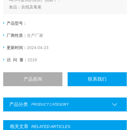
食品：农残及毒素
染色剂
兽残
产品型号：
水：农残、毒素、VOC、APIs衍生物
厂商性质：
生产厂家
生物化合物，维生素，溶剂
气体：PCB、PAH、VOC、BTEX等
更新时间：
2024-04-23
A2S旗下标准品三*
访 问 量：
2218
产品咨询
联系我们
产品分类
PRODUCT CATEGORY
相关文章
RELATED ARTICLES