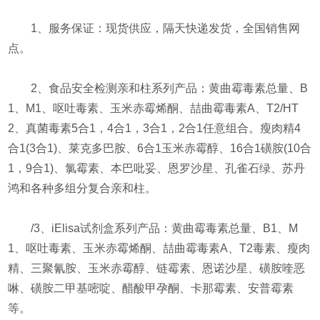
1、服务保证：现货供应，隔天快递发货，全国销售网
点。
2、食品安全检测亲和柱系列产品：黄曲霉毒素总量、B
1、M1、呕吐毒素、玉米赤霉烯酮、喆曲霉毒素A、T2/HT
2、真菌毒素5合1，4合1，3合1，2合1任意组合。瘦肉精4
合1(3合1)、莱克多巴胺、6合1玉米赤霉醇、16合1磺胺(10合
1，9合1)、氯霉素、本巴吡妥、恩罗沙星、孔雀石绿、苏丹
鸿和各种多组分复合亲和柱。
/3、iElisa试剂盒系列产品：黄曲霉毒素总量、B1、M
1、呕吐毒素、玉米赤霉烯酮、喆曲霉毒素A、T2毒素、瘦肉
精、三聚氰胺、玉米赤霉醇、链霉素、恩诺沙星、磺胺喹恶
啉、磺胺二甲基嘧啶、醋酸甲孕酮、卡那霉素、安普霉素
等。