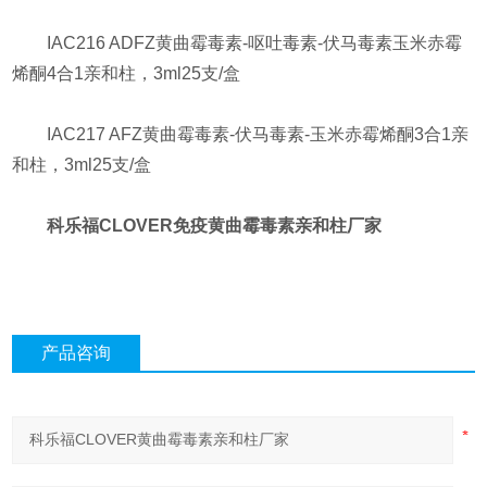
IAC216 ADFZ黄曲霉毒素-呕吐毒素-伏马毒素玉米赤霉
烯酮4合1亲和柱，3ml25支/盒
IAC217 AFZ黄曲霉毒素-伏马毒素-玉米赤霉烯酮3合1亲
和柱，3ml25支/盒
科乐福CLOVER免疫黄曲霉毒素亲和柱厂家
产品咨询