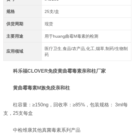
规格
25支/盒
供货周期
现货
主要用途
用于huang曲霉M毒素的检测
医疗卫生,食品/农产品,化工,烟草,制药/生物制
应用领域
药
科乐福CLOVER免疫黄曲霉毒素亲和柱厂家
黄曲霉毒素M族免疫亲和柱
柱容量：≥150ng，回收率：≥85%，包装规格： 3ml每
支，25支每盒
中检维康其他真菌毒素系列产品