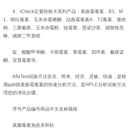
4、iCheck定量快检卡系列产品：黄曲霉毒素、B1、M
1、呕吐毒素、玉米赤霉烯酮、喆曲霉毒素A、T2毒素、瘦肉
精、三聚氰胺、玉米赤霉醇、链霉素、恩诺沙星、磺胺喹恶
啉、磺胺二甲基嘧
啶、醋酸甲孕酮、卡那霉素、青霉素、四环素、氟喹诺
酮、安普霉素等。
AflaTest试验方法安全、简单、经济、灵敏、快速，是检
测ppb级黄曲霉毒素的快速分析方法。是HPLC分析试验方法
理想的净化步骤。
序号产品编号商品中文名称规格
真菌毒素免疫亲和柱