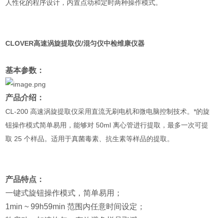
人性化的程序设计，内置点动和定时两种操
作模式。
CLOVER高速涡旋提取仪/混匀仪中检维康仪器
基本参数：
产品介绍：
CL-200 高速涡旋提取仪采用直流无刷电机和微电脑控制技术。*的旋
钮操作模式简单易用，能够对 50ml 离心管进行提取，最多一次可提
取 25 个样品。适用于真菌毒素、抗生素等样品的提取。
地址：北京市顺义区牛栏山腾仁路 22 号闽京蒲工业园 3 号
楼 201
产品特点：
一键式旋钮操作模式，简单易用；
1min ~ 99h59min 范围内任意时间设定；