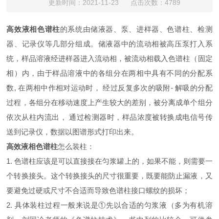
更新时间：2021-11-23 点击次数：4789
高效液相色谱柱
的系统由储液器、泵、进样器、色谱柱、检测
器、记录仪等几部分组成。储液器中的流动相被高压泵打入系
统，样品溶液经进样器进入流动相，被流动相载入色谱柱（固定
相）内，由于样品溶液中的各组分在两相中具有不同的分配系
数, 在两相中作相对运动时， 经过反复多次的吸附- 解吸的分配
过程，各组分在移动速度上产生较大的差别，被分离成单个组分
依次从柱内流出， 通过检测器时，样品浓度被转换成电信号传
送到记录仪，数据以图谱形式打印出来。
高效液相色谱柱
怎么装柱：
1. 色谱柱应该是可以直接接在匀浆罐上的，如果不能，则需要一
个转换接头。这个转换接头的尺寸很重要，既要能防止漏液，又
要避免过硬或尺寸不合适而导致色谱柱接口螺纹的损坏；
2. 具体装柱过程一般来说是①先以合适的匀浆液（多为有机溶