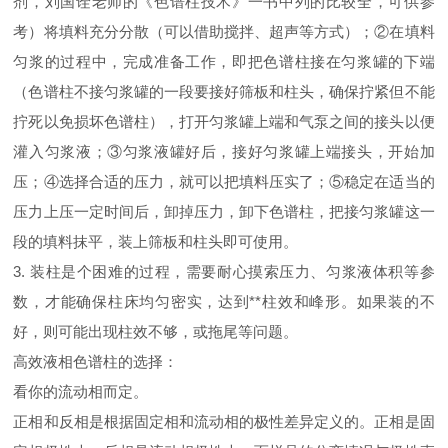
剂，刘国诠老师的《色谱柱技术》一书中列的比较全，可供参
考）将填料充分分散（可以借助搅拌、超声等方式）；②在填料
匀浆的过程中，完成准备工作，即把色谱柱接在匀浆罐的下端
（色谱柱不接匀浆罐的一段要接好筛板和柱头，确保拧紧但不能
拧死以免损坏色谱柱），打开匀浆罐上端和气泵之间的接头以便
灌入匀浆液；③匀浆液罐好后，接好匀浆罐上端接头，开始加
压；④选择合适的压力，就可以把填料压实了；⑤稳定在适当的
压力上压一定时间后，卸掉压力，卸下色谱柱，把接匀浆罐这一
段的填料抹平，装上筛板和柱头即可使用。
3. 装柱是个困难的过程，需要耐心摸索压力、匀浆液体积等参
数，才能确保柱床均匀密实，达到**柱效和峰形。如果装的不
好，则可能出现柱效不够，或拖尾等问题。
高效液相色谱柱的选择：
看你的流动相而定。
正相和反相是根据固定相和流动相的极性差异定义的。正相是固