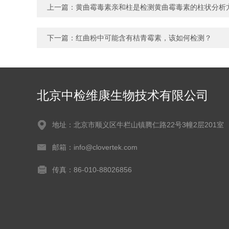
上一篇：
黄曲霉毒素亲和柱是检测黄曲霉毒素的柱状分析
下一篇：
红曲粉中可能含有桔青霉素，该如何检测？
北京中检维康生物技术有限公司
地址：北京市顺义区牛栏山镇腾仁路22号3幢2层201室
邮箱：info@clovertek.com
传真：86-010-88026856