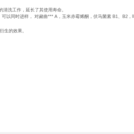
统的清洗工作，延长了其使用寿命。
5 ppb。可以同时进样， 对赭曲*** A，玉米赤霉烯酮，伏马菌素 B1、B
到衍生的效果。