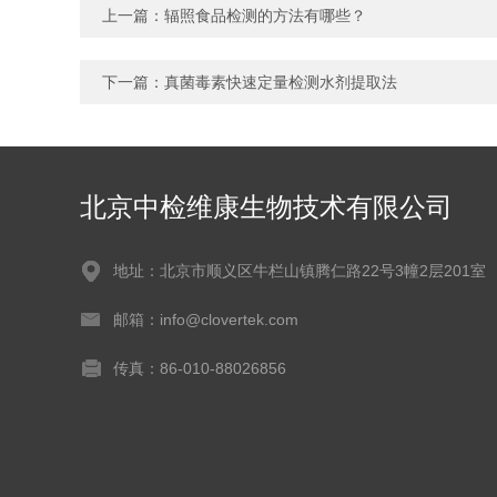
上一篇：
辐照食品检测的方法有哪些？
下一篇：
真菌毒素快速定量检测水剂提取法
北京中检维康生物技术有限公司
地址：北京市顺义区牛栏山镇腾仁路22号3幢2层201室
邮箱：info@clovertek.com
传真：86-010-88026856