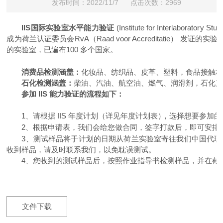
发布时间：2022/11/7 点击次数：2969
IIS
国际实验室水平能力验证
(
In
s
t
i
tu
t
e
f
or In
te
rl
a
b
o
r
a
t
o
r
y
S
tud
成为
荷兰认证委员会
RvA
（
Raad voor Accreditatie
）
发
证
的实
验
的实验室，已遍布
100
多个国家。
消费品检测涵盖
：
化
妆
品、
纺
织
品
、
皮
革
、
塑
料
，食
品
接
触
石化检测涵盖
：
柴油、
汽油
、航空油、
燃气、
润滑剂，石化
参加
II
S
能力验证的
流
程如下：
1
、
请
根
据
I
I
S
年
度
计
划
（
详见
年
度
计
划
表
）
，
选
择想
要参
加
的
2
、
根据申请表，我们会给您做合同，签字打款后，即可安排
3
、测
试
样
品
将
于
计
划
的
日
期从
荷
兰
实
验
室
寄
往
我
们
中国
代
理
收
到样
品
，
请
及
时
联
系
我
们
，以
免
耽
误
测
试
。
4
、您
收
到
的
测
试样
品
后
，按照作业指导书
检测样品，
并在
截
文件下载