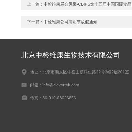
上一篇：
中检维康展会风采-CBIFS第十五届中国国际食
下一篇：
中检维康公司清明节放假通知
北京中检维康生物技术有限公司
地址：北京市顺义区牛栏山镇腾仁路22号3幢2层201室
邮箱：info@clovertek.com
传真：86-010-88026856