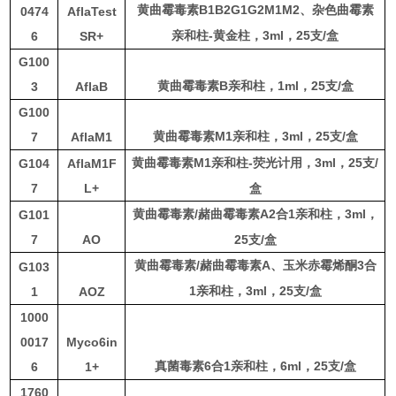
B1B2G1G2M1M2
黄曲霉毒素
、杂色曲霉素
0474
AflaTest
-
3
ml
，
25
支
/
盒
6
SR+
亲和柱
黄金柱，
G100
B
1
ml
，
25
支
/
盒
3
AflaB
黄曲霉毒素
亲和柱，
G100
M1
3
ml
，
25
支
/
盒
7
AflaM1
黄曲霉毒素
亲和柱，
M1
-
3
ml
，
25
支
/
G104
AflaM1F
黄曲霉毒素
亲和柱
荧光计用，
7
L+
盒
/
A2
1
3
ml
，
G101
黄曲霉毒素
赭曲霉毒素
合
亲和柱，
7
AO
25
支
/
盒
/
A
3
黄曲霉毒素
赭曲霉毒素
、玉米赤霉烯酮
合
G103
1
3
ml
，
25
支
/
盒
1
AOZ
亲和柱，
1000
0017
Myco6in
6
1
6
ml
，
25
支
/
盒
6
1+
真菌毒素
合
亲和柱，
1760