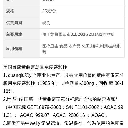
规格
25支/盒
供货周期
现货
主要用途
用于黄曲霉毒素B1B2G1G2M1M2的检测
医疗卫生,食品/农产品,化工,烟草,制药/生物制
应用领域
药
美国维康黄曲霉总量免疫亲和柱
1. quanqiu第yi个商业化生产、具有实用价值的
黄曲霉毒素
分
析用免疫亲和柱（1985 年），柱容量≥300ng，回收 率 80-1
10%。
2.世 界 各 国新一代
黄曲霉毒素
分析标准方法的制定者
和*
（中国国标 GBT18979-2003；S/N:T1101-2002；AOAC 99
1.31 ； AOAC 999.07; AOAC 2000.16 ； AOAC 。
3.同类产品中wei yi常温运输、常温保存、常温使用的免疫亲