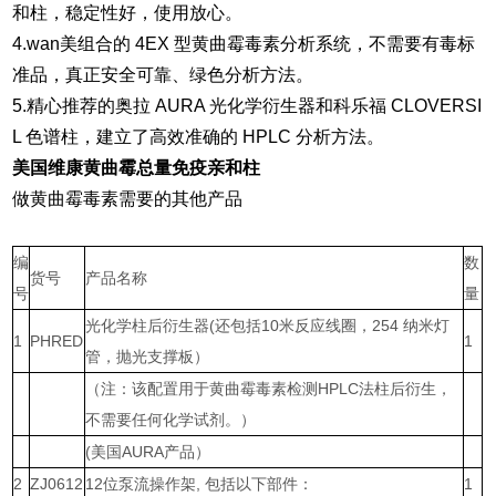
和柱，稳定性好，使用放心。
4.wan美组合的 4EX 型
黄曲霉毒素
分析系统，不需要有毒标
准品，真正安全可靠、绿色分析方法。
5.精心推荐的奥拉 AURA 光化学衍生器和科乐福 CLOVERSI
L 色谱柱，建立了高效准确的 HPLC 分析方法。
美国维康黄曲霉总量免疫亲和柱
做黄曲霉毒素需要的其他产品
编
数
货号
产品名称
号
量
光化学柱后衍生器(还包括10米反应线圈，254 纳米灯
1
PHRED
1
管，抛光支撑板）
（注：该配置用于黄曲霉毒素检测HPLC法柱后衍生，
不需要任何化学试剂。）
(美国AURA产品）
2
ZJ0612
12位泵流操作架, 包括以下部件：
1