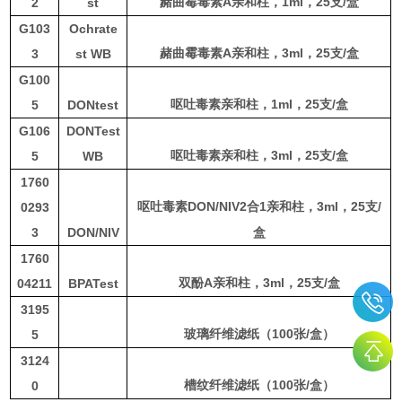
A
1
ml
，
25
支
/
盒
2
st
赭曲霉毒素
亲和柱，
G103
Ochrate
A
3
ml
，
25
支
/
盒
3
st WB
赭曲霉毒素
亲和柱，
G100
1
ml
，
25
支
/
盒
5
DONtest
呕吐毒素亲和柱，
G106
DONTest
3
ml
，
25
支
/
盒
5
WB
呕吐毒素亲和柱，
1760
DON/NIV2
1
3
ml
，
25
支
/
0293
呕吐毒素
合
亲和柱，
3
DON/NIV
盒
1760
A
3ml
，
25
支
/
盒
04211
BPATest
双酚
亲和柱，
3195
100
/
5
玻璃纤维滤纸（
张
盒）
3124
100
/
0
槽纹纤维滤纸（
张
盒）