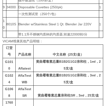
微纤微滤纸（100张/盒）
9
34000
Disposable Cuvettes (250/pk)
1
一次性测试管（250个/包）
1
8010S
Blender w/Stainless Steel 1 Qt. Blender Jar 220V
1
0
带1.1升不锈钢均质杯的均质器,转速22000转/分
VICAM维康其他产品明细：
订货
(25
/
号
产品名称
中文名称
支
盒）
B1B2G1G2
1
ml
，
2
G101
黄曲霉毒素总量
亲和柱，
0
Aflatest
5
支
/
盒
B1B2G1G2
3
ml
，
2
G102
AflaTest
黄曲霉毒素总量
亲和柱，
4
WB
5
支
/
盒
G106
AflaTest
SR
3
ml
，
25
支
/
盒
8
SR
黄曲霉毒素总量亲和柱
，
1760