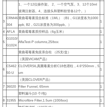
1、一个12位操作架。 2、一个空气泵。3、12个10ml
玻璃注射器。
4、连接头和塑料软管各12个。）
CRM46
黄曲霉毒素混合标准（1ML）
（B1，G1浓度各为1000
3
1
304
ppb, B2，G21浓度各为300ppb。）
4
AFLA
黄曲霉毒素质控样品（6g玉米）
1
G1010/
5
AflaTest-P columns,25/box
1
G1024
黄曲霉毒素免疫亲合柱 （25支/盒）
（美国VICAM产品）
C5462
CLOVERSIL真菌毒素分析C18色谱柱，4.6*250mm，5
6
1
50-U
um
（美国CLOVER产品）
7
36020
Filter Funnel, 65mm
1
塑料漏斗(10 个/包)
8
31955
Microfibre Filter,1.5um (100/box)
1