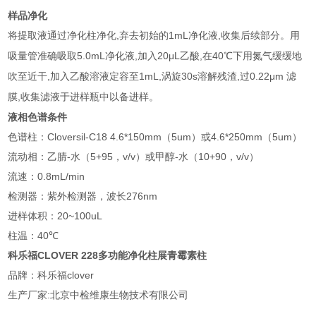
样品净化
,
1mL
,
将提取液通过净化柱净化
弃去初始的
净化液
收集后续部分。用
5.0mL
,
20μL
,
40
吸量管准确吸取
净化液
加入
乙酸
在
℃
下用氮气缓缓地
,
1mL,
30s
,
0.22μm
吹至近干
加入乙酸溶液定容至
涡旋
溶解残渣
过
滤
,
膜
收集滤液于进样瓶中以备进样。
液相色谱条件
色谱柱：
Cloversil-C18 4.6*150mm
（
5um
）或
4.6*250mm
（
5um
）
流动相：乙腈
-
水（
5+95
，
v/v
）或甲醇
-
水（
10+90
，
v/v
）
流速：
0.8mL/min
检测器：紫外检测器，波长
276nm
进样体积：
20~100uL
柱温：
40
℃
科乐福CLOVER 228多功能净化柱展青霉素柱
品牌：科乐福clover
生产厂家:北京中检维康生物技术有限公司