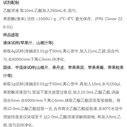
试剂配制
:
10mL
250mL
,
乙酸溶液
取
乙酸加入
水
混匀。
(
):
1500U / g , 2
~8
(P/N: Clover 22
果胶酶
液体
活性
≥
℃
℃
避光保存。
8-01)
样品提取
(
)
液体试样
苹果汁、山楂汁等
4g
(
0.01g)
50mL
,
21mL
,
称取
试样
准确至
于
离心管中
加入
乙腈
混合均
,
6000r/min
5min,
匀
在
下离心
待净化。
(
固体、半流体试样
山楂片、果丹皮、苹果果泥、苹果果酱、带果粒果
)
汁等
1g
(
0.01g)
50mL
,
10mL
150μL
称取
试样
准确至
于
离心管中
再加入
水与
,
,
10.0mL
,
果胶酶溶液混匀
室温下避光放置过夜后
加入
乙酸乙酯
涡旋
5min,
6000r/min
5min,
混合
在
下离心
移取乙酸乙酯层至梨形烧瓶。再
10.0mL
,
,
40℃
用
乙酸乙酯提取一次
合并两次乙酸乙酯提取液
在
水浴中
,
2.0mL
,
8mL
用旋转蒸发仪浓缩至干
以
乙酸溶液溶解残留物
再加入
乙
,
腈
混匀后待净化。