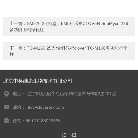
上一篇：
SM226,25支/盒，5ML科乐福CLOVER SepMyco 226
多功能固相净化柱
下一篇：
TC-M160,25支/盒科乐福clover TC-M160多功能净化
柱
北京中检维康生物技术有限公司
地址：北京市顺义区牛栏山镇腾仁路22号3幢2层201室
邮箱：info@clovertek.com
传真：86-010-88026856
扫一扫