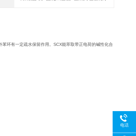
SCX
外苯环有一定疏水保留作用。
能萃取带正电荷的碱性化合
电话