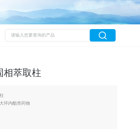
固相萃取柱
柱
大环内酯类药物