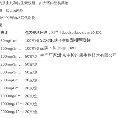
的杀虫剂和抗生素残留，如大环内酯类药物
，如bing丙胺
质中的药物及其代谢物
息：
附注：
相当于
。
描述
包装规格
Supelco Supelclean LC-SCX
固相萃取柱
SCX
30mg/1mL
100
/
强阳离子交换
支
盒
品牌：科乐福clover
100mg/1mL
100
/
支
盒
生产厂家:北京中检维康生物技术有限公司
100mg/3mL
50
/
支
盒
200mg/3mL
50
/
支
盒
500mg/3mL
50
/
支
盒
200mg/6mL
30
/
支
盒
500mg/6mL
30
/
支
盒
1000mg/6mL
30
/
支
盒
2
1000mg/12mL
20
/
支
盒
2
2000mg/12mL
20
/
支
盒