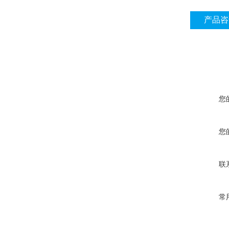
产品咨
您
您
联
常