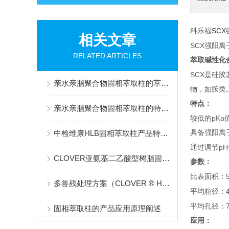
SCX
科乐福
相关文章
SCX
强阳离
RELATED ARTICLES
萃取碱性化
SCX
是硅胶
亲水亲脂聚合物固相萃取柱的萃取工艺流程
物，如胺类
特点：
亲水亲脂聚合物固相萃取柱的特点和主要应用领域
pKa
较低的
中检维康HLB固相萃取柱产品特征知多少
具备强阳离
pH
通过调节
CLOVER亚氨基二乙酸型树脂固相萃取柱产品详细说明
参数：
比表面积：
多兽残处理方案（CLOVER ® HLB净化柱）的相关介绍
平均粒径：
平均孔径：
固相萃取柱的产品应用原理阐述
应用：