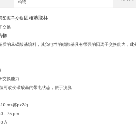
药物
固相萃取柱
强阳离子交换
子交换
合物
基质的苯磺酸基填料，其负电性的磺酸基具有很强的阳离子交换能力，此
。
值
子交换能力
值可改变磺酸基的带电状态，便于洗脱
510 m<苏p>2
/g
40 - 75
m
μ
70 Å