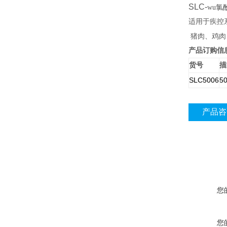
SLC-
wu氯
适用于疾控
猪肉、鸡肉
产品订购信
货号
描
SLC5006
5
产品咨
您
您