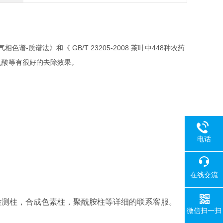
-
GB/T 23205-2008
448
气相色谱
质谱法》和《
茶叶中
种农药
机酸等有很好的去除效果。
电话
在线交流
检测柱，合成色素柱，聚酰胺柱等详细的联系客服。
微信扫一扫