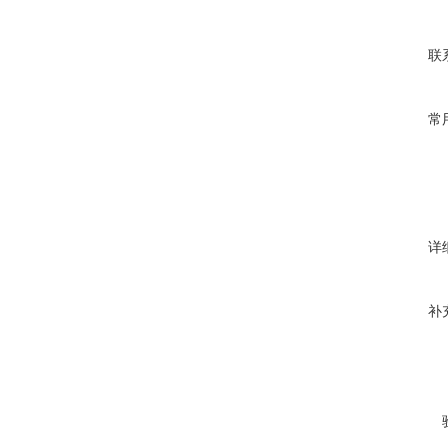
联
常
详
补