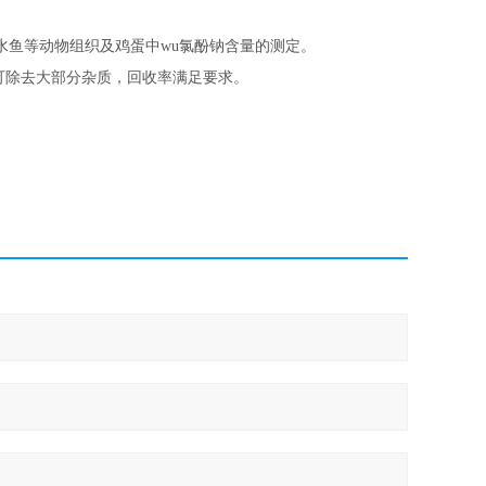
水鱼等动物组织及鸡蛋中wu氯酚钠含量的测定。
可除去大部分杂质，回收率满足要求。