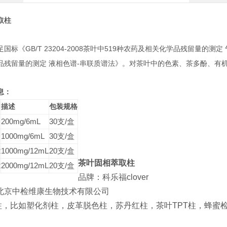
取柱
GB/T 23204-2008
519
足国标《
茶叶中
种农药及相关化学品残留量的测定
-
品残留量的测定
液相色谱
串联质谱法》。对茶叶中的色素、茶多酚、有
息：
描述
包装规格
200mg/6mL
30
支
/
盒
1000mg/6mL
30
支
/
盒
2
1000mg/12mL
20
支
/
盒
茶叶固相萃取柱
2
2000mg/12mL
20
支
/
盒
品牌：科乐福clover
:北京中检维康生物技术有限公司
柱，比如塑化剂柱，皮革脱色柱，苏丹红柱，茶叶TPT柱，蜂蜜