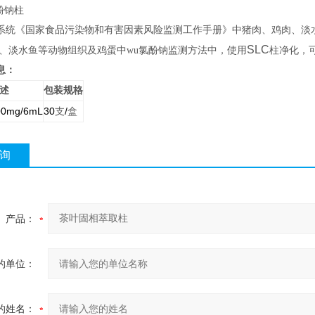
酚钠柱
系统《国家食品污染物和有害因素风险监测工作手册》中猪肉、鸡肉、淡
SLC
、淡水鱼等动物组织及鸡蛋中wu氯酚钠监测方法中，使用
柱净化，
息：
述
包装规格
00mg/6mL
30
/
支
盒
询
产品：
的单位：
的姓名：