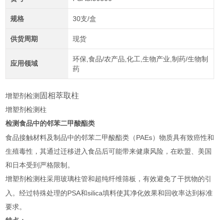
规格
30支/盒
供货周期
现货
环保,食品/农产品,化工,生物产业,制药/生物制
应用领域
药
固相萃取柱
增塑剂检测
增塑剂检测柱
检测食品中的邻苯二甲酸酯类
PAEs
食品接触材料及制品中的邻苯二甲酸酯类（
）物质具有致癌性和
生殖毒性，其通过迁移进入食品后可能带来健康风险，在欧盟、美国
和日本受到严格限制。
增塑剂检测柱采用玻璃柱管和超纯纤维筛板，有效避免了干扰物的引
PSA
silica
入。经过特殊处理的
和
填料使其净化效果和回收率达到标准
要求。