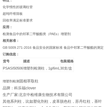
特点：
化学惰性的玻璃柱管
超纯纤维筛板
回收率满足标准要求
应用：
PAEs
检测食品中的邻苯二甲酸酯类（
）增塑剂
相关标准：
GB 5009.271-2016
家标准
食品安全的国
食品中邻苯二甲酸酯的测定
订购信息：
货号
描述
包装规格
PSASI50506
增塑剂检测柱，
1g/6mL
30
支
/
盒
固相萃取柱
增塑剂检测
品牌：科乐福clover
生产厂家:北京中检维康生物技术有限公司
其他系列柱，比如塑化剂柱，皮革脱色柱，苏丹红柱，茶叶