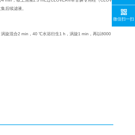
心4 min，取上清液2.5 mL过CLOVER®草甘膦专用柱（CLOV
收集后续滤液。
微信扫一扫
l，涡旋混合2 min，40 ℃水浴衍生1 h，涡旋1 min，再以8000