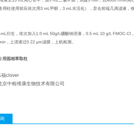
清液至15 mL离心管中，加5 mL二氯甲烷，涡旋5 min，以4000 r/min离
膦专用柱使用前应依次用3 mL甲醇，3 mL水活化），弃去前端几滴滤液，
L衍生，依次加入1.0 mL 50g/L硼酸钠溶液，0.5 mL 10 g/L FMOC-C
3 min，上清液过0.22 μm滤膜，上机检测。
专
用固相萃取柱
clover
:北京中检维康生物技术有限公司
询