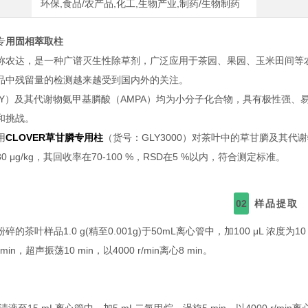
环保,食品/农产品,化工,生物产业,制药/生物制药
专
用固相萃取柱
称农达，是一种广谱灭生性除草剂，广泛应用于茶园、果园、玉米田间等
品中残留量的检测越来越受到国内外的关注。
LY）及其代谢物氨甲基膦酸（AMPA）均为小分子化合物，具有极性强
和挑战。
用
CLOVER
草甘膦专用柱
（货号：GLY3000）对茶叶中的草甘膦及其代谢
0 μg/kg，其回收率在70-100 %，RSD在5 %以内，符合测定标准。
02
样品提取
的茶叶样品1.0 g(精至0.001g)于50mL离心管中，加100 μL 浓度为10
in，超声振荡10 min，以4000 r/min离心8 min。