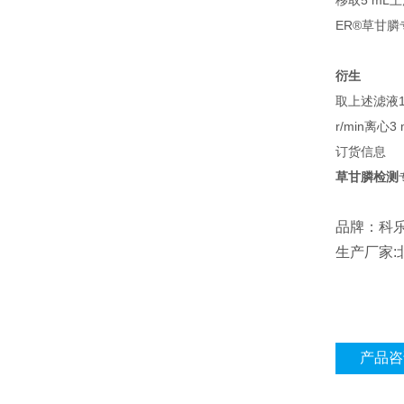
移取5 mL上
ER®草甘
衍生
取上述滤液1m
r/min离心
订货信息
草甘膦检测
品牌：科乐福
生产厂家
产品咨