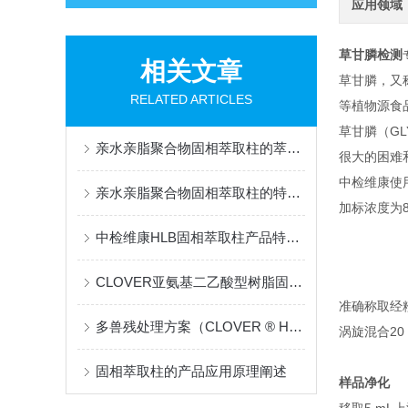
应用领域
草甘膦检测
相关文章
草甘膦，又
RELATED ARTICLES
等植物源食
草甘膦（G
亲水亲脂聚合物固相萃取柱的萃取工艺流程
很大的困难
中检维康使
亲水亲脂聚合物固相萃取柱的特点和主要应用领域
加标浓度为8
中检维康HLB固相萃取柱产品特征知多少
CLOVER亚氨基二乙酸型树脂固相萃取柱产品详细说明
准确称取经粉碎
多兽残处理方案（CLOVER ® HLB净化柱）的相关介绍
涡旋混合20 m
固相萃取柱的产品应用原理阐述
样品净化