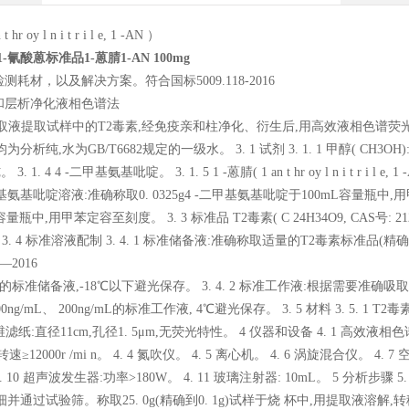
 hr oy l n i t r i l e, 1 -AN ）
-氰酸蒽标准品1-蒽腈1-AN 100mg
测耗材，以及解决方案。符合国标5009.118-2016
亲和层析净化液相色谱法
提取液提取试样中的T2毒素,经免疫亲和柱净化、衍生后,用高效液相色谱荧光
析纯,水为GB/T6682规定的一级水。 3. 1 试剂 3. 1. 1 甲醇( CH3OH):色谱纯
3. 1. 4 4 -二甲基氨基吡啶。 3. 1. 5 1 -蒽腈( 1 an t hr oy l n i t r i l 
-二甲基氨基吡啶溶液:准确称取0. 0325g4 -二甲基氨基吡啶于100mL容量瓶中,用甲苯
容量瓶中,用甲苯定容至刻度。 3. 3 标准品 T2毒素( C 24H34O9, CAS号: 
3. 4 标准溶液配制 3. 4. 1 标准储备液:准确称取适量的T2毒素标准品(精确
8—2016
/mL的标准储备液,-18℃以下避光保存。 3. 4. 2 标准工作液:根据需要准确吸
100ng/mL、 200ng/mL的标准工作液, 4℃避光保存。 3. 5 材料 3. 5. 1
纤维滤纸:直径11cm,孔径1. 5μm,无荧光特性。 4 仪器和设备 4. 1 高效液相色谱
转速≥12000r /mi n。 4. 4 氮吹仪。 4. 5 离心机。 4. 6 涡旋混合仪。 4. 7
 4. 10 超声波发生器:功率>180W。 4. 11 玻璃注射器: 10mL。 5 分析步
并通过试验筛。称取25. 0g(精确到0. 1g)试样于烧 杯中,用提取液溶解,