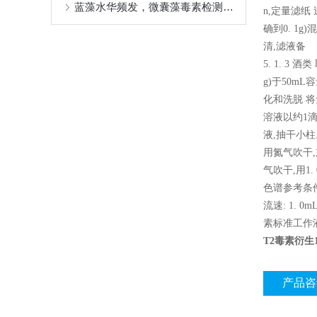
蓝藻水华频发，微囊藻毒素检测刻不容缓
n,定量滤纸 
确到0. 1g
清,滤液备
5. 1. 3
g)于50m
化和洗脱 将
溶液以约1滴
液,抽干小柱。
用氮气吹干,加
气吹干,用1. 
色谱参考条件 
流速: 1. 0
素标准工作
T2毒素衍生1
产品咨