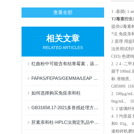
1 -蒽腈( 1 an t
查看全部
T2毒素衍生1
提供t2毒素检
*法 免疫
相关文章
2 原理 用
RELATED ARTICLES
法所用试剂均为分
CH3):色谱纯。 
红曲粉中可能含有桔青霉素，该如何检测？
2. 2 4 
腈于100mL
FAPAS/FEPAS/GEMMA/LEAP 实验室水平测试服务
标 准物质。 
GB5009. 11
如何选择购买免疫亲和柱
2 100μg
0ng/mL、 
GB31658.17-2021多兽残处理方案可供参考
5. 2 玻璃
4. 3 均质器:
肝素亲和柱-HPLC法测定乳品中的乳铁蛋白
和0. 01g。
速粉碎机磨细