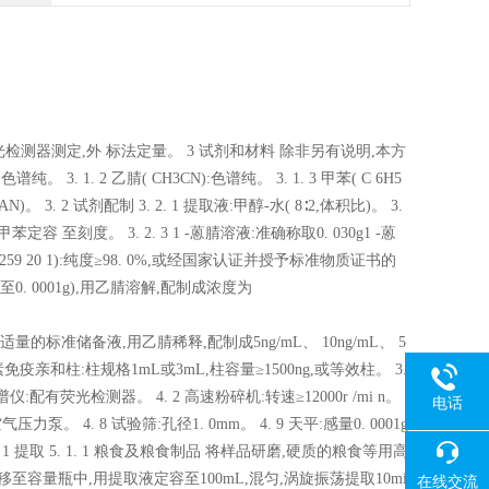
检测器测定,外 标法定量。 3 试剂和材料 除非另有说明,本方
。 3. 1. 2 乙腈( CH3CN):色谱纯。 3. 1. 3 甲苯( C 6H5
e, 1 -AN)。 3. 2 试剂配制 3. 2. 1 提取液:甲醇-水( 8∶2,体积比)。 3.
定容 至刻度。 3. 2. 3 1 -蒽腈溶液:准确称取0. 030g1 -蒽
21259 20 1):纯度≥98. 0%,或经国家认证并授予标准物质证书的
至0. 0001g),用乙腈溶解,配制成浓度为
取适量的标准储备液,用乙腈稀释,配制成5ng/mL、 10ng/mL、 5
 T2毒素免疫亲和柱:柱规格1mL或3mL,柱容量≥1500ng,或等效柱。 3.
仪:配有荧光检测器。 4. 2 高速粉碎机:转速≥12000r /mi n。
电话
 空气压力泵。 4. 8 试验筛:孔径1. 0mm。 4. 9 天平:感量0. 0001g
骤 5. 1 提取 5. 1. 1 粮食及粮食制品 将样品研磨,硬质的粮食等用高
转移至容量瓶中,用提取液定容至100mL,混匀,涡旋振荡提取10mi
在线交流