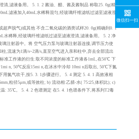
滤液备用。 5. 1. 2 酱油、醋、酱及酱制品 称取25. 0g(精
取10. 0mL滤液加入40mL水稀释混匀,经玻璃纤维滤纸过滤至滤液澄
微信扫一扫
或超声脱气)或其他 不含二氧化碳的酒类试样20. 0g(精确到0. 1
0mL水稀释,经玻璃纤维滤纸过滤至滤液澄清,滤液备用。 5. 2 净
注入玻璃注射器中。将 空气压力泵与玻璃注射器连接,调节压力使
,流速为1滴/s~2滴/s,直至空气进入亲和柱中,弃去全部流出
3. 1 标准工作液的衍生:取不同浓度的标准工作液各1mL,在50℃ 下
n, 50℃反应15mi n,在冰水中冷却 10mi n后取出, 50℃下氮
氮气吹干,按5. 3. 1步骤进行。 5. 4 测定 5. 4. 1 高效液相
粒径5μm,或等效柱; b) 流动相:乙腈-水( 75∶25,体积比); c)
) 柱温: 35℃。 5. 4. 2 色谱测定 在5. 4. 1色谱条件下,将系列T2毒