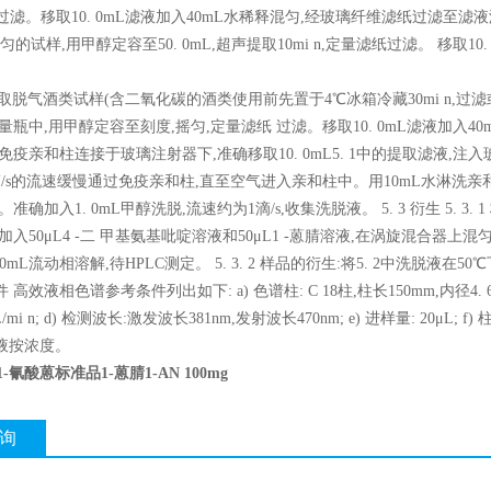
过滤。移取10. 0mL滤液加入40mL水稀释混匀,经玻璃纤维滤纸过滤至滤液澄清,
)混匀的试样,用甲醇定容至50. 0mL,超声提取10mi n,定量滤纸过滤。 移
 酒类 取脱气酒类试样(含二氧化碳的酒类使用前先置于4℃冰箱冷藏30mi n,过滤
L容量瓶中,用甲醇定容至刻度,摇匀,定量滤纸 过滤。移取10. 0mL滤液加入4
免疫亲和柱连接于玻璃注射器下,准确移取10. 0mL5. 1中的提取滤液,
/s的流速缓慢通过免疫亲和柱,直至空气进入亲和柱中。用10mL水淋洗亲和柱
准确加入1. 0mL甲醇洗脱,流速约为1滴/s,收集洗脱液。 5. 3 衍生 5. 
入50μL4 -二 甲基氨基吡啶溶液和50μL1 -蒽腈溶液,在涡旋混合器上混匀1mi 
0mL流动相溶解,待HPLC测定。 5. 3. 2 样品的衍生:将5. 2中洗脱液在50℃下用
高效液相色谱参考条件列出如下: a) 色谱柱: C 18柱,柱长150mm,内径4. 6mm,
mL/mi n; d) 检测波长:激发波长381nm,发射波长470nm; e) 进样量: 20μL; f
液按浓度。
-氰酸蒽标准品1-蒽腈1-AN 100mg
询