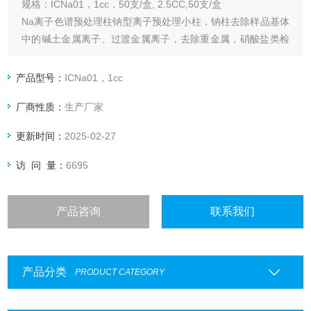
规格：ICNa01，1cc，50支/盒, 2.5CC,50支/盒
Na离子色谱预处理柱钠型离子预处理小柱，钠柱去除样品基体
中的碱土金属离子、过渡金属离子，去除重金属，硝酸盐类检
测用
产品型号：
ICNa01，1cc
厂商性质：
生产厂家
更新时间：
2025-02-27
访 问 量：
6695
产品咨询
联系我们
产品分类
PRODUCT CATEGORY