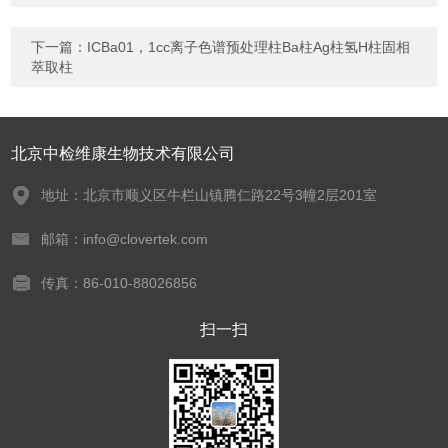
下一篇：
ICBa01，1cc离子色谱预处理柱Ba柱Ag柱氢H柱固相
萃取柱
北京中检维康生物技术有限公司
地址：北京市顺义区牛栏山镇腾仁路22号3幢2层201室
邮箱：info@clovertek.com
传真：86-010-88026856
扫一扫