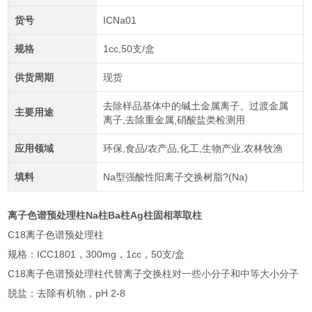
货号
ICNa01
规格
1cc,50支/盒
供货周期
现货
去除样品基体中的碱土金属离子、过渡金属
主要用途
离子,去除重金属,硝酸盐类检测用
应用领域
环保,食品/农产品,化工,生物产业,农林牧渔
填料
Na型强酸性阳离子交换树脂?(Na)
离子色谱预处理柱Na柱Ba柱Ag柱固相萃取柱
C18离子色谱预处理柱
规格：ICC1801，300mg，1cc，50支/盒
C18离子色谱预处理柱代替离子交换柱对一些小分子和中等大小分子
脱盐；去除有机物，pH 2-8