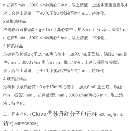
n.
超声
5 min
，
3000 r/min
离心
5 min
，取上清液；上述步骤重复提取
4
次，合并上清液，于
40
℃下氮吹浓缩至约
4 mL
，待净化。
2
辣椒油样品
准确称取辣椒油
0.5 g
于
15 mL
离心管中，加入
5 mL
正己烷，涡旋
1 mi
n.
超声
5 min
，
3000 r/min
离心
5 min
，取上清液；待净化。
3
榨菜样品
准确秤取榨菜
2 g
于
15 mL
离心管中，加入
5 mL
正己烷，涡旋
1 min.
超
声
5 min
，
3000 r/min
离心
5 min
，取上清液；上述步骤重复提取
3
次，合并上清液，于
40
℃下氮吹浓缩至约
4 mL
，待净化。
4
咸鸭蛋样品
准确称取咸鸭蛋黄
1.0 g
于
15ml
离心管中，加入
6 mL
正己烷，涡旋
1
min
，振荡
5 min
， 超声处理
5 min
，
3000 r/min
离心
5 min
，取上清
液；待净化。
®
Clover
苏丹红分子印记柱
二、样本净化（
,500 mg/6 mL
货号
MIPSD5006
）