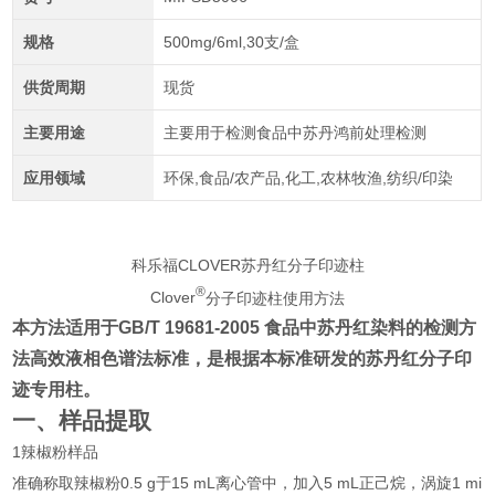
规格
500mg/6ml,30支/盒
供货周期
现货
主要用途
主要用于检测食品中苏丹鸿前处理检测
应用领域
环保,食品/农产品,化工,农林牧渔,纺织/印染
科乐福CLOVER苏丹红分子印迹柱
®
Clover
分子印迹柱使用方法
本方法适用于
GB/T 19681-2005
食品中苏丹
红
染料的检测方
法高效液相色谱法标准，是根据本标准研发的苏丹
红
分子印
迹专用柱。
一、样品提取
1
辣椒粉样品
准确称取辣椒粉
0.5 g
于
15 mL
离心管中，加入
5 mL
正己烷，涡旋
1 mi