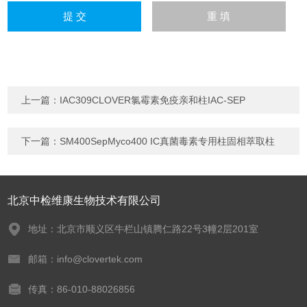
上一篇：
IAC309CLOVER氯霉素免疫亲和柱IAC-SEP
下一篇：
SM400SepMyco400 IC真菌毒素专用柱固相萃取柱
北京中检维康生物技术有限公司
地址：北京市顺义区牛栏山镇腾仁路22号3幢2层201室
邮箱：info@clovertek.com
传真：86-010-88026856