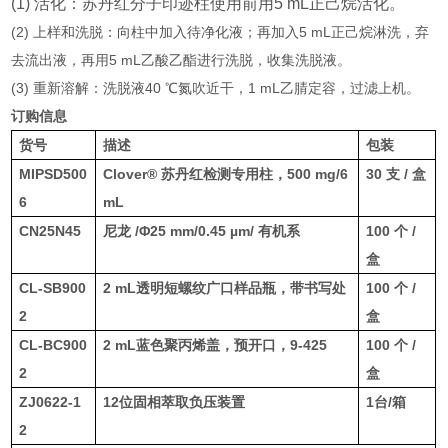
(1)
活化：苏丹红分子印迹柱使用前用
5 mL
正己烷活化。
(2)
上样和洗脱：向柱中加入待净化液；再加入
5 mL
正己烷淋洗，弃
去流出液，再用
5 mL
乙酸乙酯进行洗脱，收集洗脱液。
(3)
重新溶解：洗脱液
40
℃氮吹近干，
1 mL
乙腈定容，过滤上机。
订购信息
货号
描述
包装
MIPSD500
Clover®
苏丹红检测专用柱，
500 mg/6
30
支
/
盒
6
mL
CN25N45
尼龙
/
Φ
25 mm/0.45 µm/
有机系
100
个
/
盒
CL-SB900
2 mL
透明短螺纹广口样品瓶，带书写处
100
个
/
2
盒
CL-BC900
2 mL
蓝色聚丙烯盖，预开口，
9-425
100
个
/
2
盒
ZJ0622-1
12
位固相萃取负压装置
1
台
/
箱
2