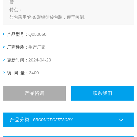
管
特点：
盐包采用*的条形铝箔袋包装，便于倾倒。
包装上印有盐包组分，便于选择；采用易撕包装，方便使用。
全自动化生产，避免人工称量误差。
产品型号：
Q050050
厂商性质：
生产厂家
更新时间：
2024-04-23
访 问 量：
3400
产品咨询
联系我们
产品分类
PRODUCT CATEGORY