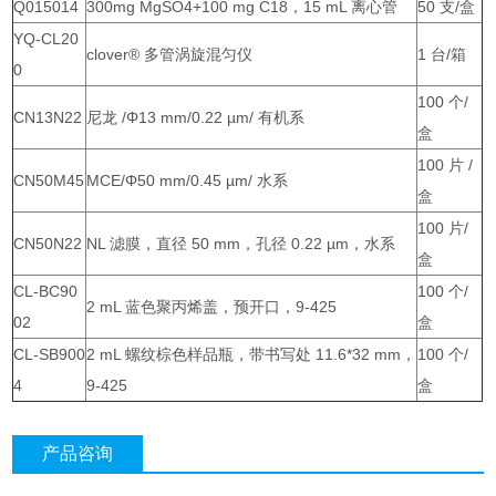
Q015014
300mg MgSO4+100 mg C18，15 mL 离心管
50 支/盒
YQ-CL20
clover® 多管涡旋混匀仪
1 台/箱
0
100 个/
CN13N22
尼龙 /Φ13 mm/0.22 µm/ 有机系
盒
100 片 /
CN50M45
MCE/Φ50 mm/0.45 µm/ 水系
盒
100 片/
CN50N22
NL 滤膜，直径 50 mm，孔径 0.22 µm，水系
盒
CL-BC90
100 个/
2 mL 蓝色聚丙烯盖，预开口，9-425
02
盒
CL-SB900
2 mL 螺纹棕色样品瓶，带书写处 11.6*32 mm，
100 个/
4
9-425
盒
产品咨询