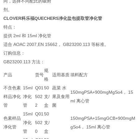
同，选择不同配比的吸附
剂。
CLOVER科乐福QUECHERS净化盐包提取管净化管
特点：
提供
2ml
和
15ml
净化管
适合
AOAC 2007,EN 15662
，
GB23200.113
等标准。
订购信息：
GB23200.113
方法：
规
产品
货号
适用基质
填料配方
格
不含色素
15ml
Q01
50
蔬菜 水
150mgPSA+900mgMgSo4， 15
样品净化
净化
502
支/
果及食用
ml 离心管
管
管
2
盒
菌
15ml
Q01
50
色素样品
150mgPSA+15mgGCB+900mgM
净化
502
支/
净化管
gSo4， 15ml 离心管
管
0
盒