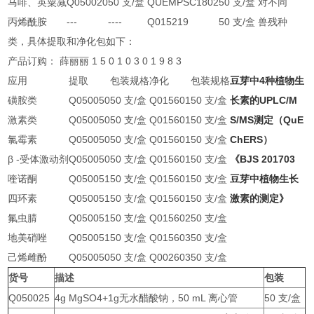
马啡、英粟
减
Q050020
50
支
/
盒
QUEMPSC1802
50
支
/
盒
对不同
丙烯酰胺
---
----
Q015219
50
支
/
盒
兽残种
类，具体提取和净化包如下：
产品订购： 薛丽丽 1 5 0 1 0 3 0 1 9 8 3
应用
提取
包装规格
净化
包装规格
豆芽中4种植物生
磺胺类
Q050050
50
支
/
盒
Q015601
50
支
/
盒
长素的UPLC/M
激素类
Q050050
50
支
/
盒
Q015601
50
支
/
盒
S/MS测定（QuE
氯霉素
Q050050
50
支
/
盒
Q015601
50
支
/
盒
ChERS）
β
-
受体激动剂
Q050050
50
支
/
盒
Q015601
50
支
/
盒
《BJS 201703
喹诺酮
Q050051
50
支
/
盒
Q015601
50
支
/
盒
豆芽中植物生长
四环素
Q050051
50
支
/
盒
Q015601
50
支
/
盒
激素的测定》
氟虫腈
Q050051
50
支
/
盒
Q015602
50
支
/
盒
地美硝唑
Q050051
50
支
/
盒
Q015603
50
支
/
盒
己烯雌酚
Q050050
50
支
/
盒
Q002603
50
支
/
盒
货号
描述
包装
Q050025
4g MgSO4+1g无水醋酸钠，50 mL 离心管
50 支/盒