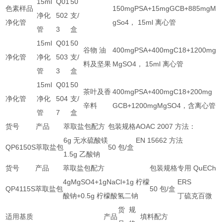
15ml
Q01
50
色素样品
150mgPSA+15mgGCB+885mgM
净化
502
支/
净化管
gSo4， 15ml 离心管
管
3
盒
15ml
Q01
50
谷物 油
400mgPSA+400mgC18+1200mg
净化管
净化
503
支/
料及坚果
MgSO4， 15ml 离心管
管
3
盒
15ml
Q01
50
茶叶及香
400mgPSA+400mgC18+200mg
净化管
净化
504
支/
辛料
GCB+1200mgMgSO4，含离心管
管
7
盒
货号
产品
萃取盐包配方
包装规格
AOAC 2007
方法：
6g
无水硫酸镁
EN 15662
方法
QP6150S
萃取盐包
50
包
/
盒
1.5g
乙酸钠
货号
产品
萃取盐包配方
包装规格
专用
QuECh
4gMgSO4+1gNaCl+1g
柠檬
ERS
QP4115S
萃取盐包
50
包
/
盒
酸钠
+0.5g
柠檬酸氢二钠
丁硫克百微
货
规
适用基质
产品
填料配方