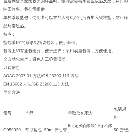
当遇到含水量比较大的样品时。缓冲盐会与水发生放热反应，从而影
响回收率。我公司提供
单独萃取盐包，使用者可以在加入有机溶剂后再加入缓冲盐，防止样
品局部过热。
特点：
盐包采用*的条形铝箔袋包装，便于倾倒。
包装上印有盐包组分，便于选择；采用易撕包装，方便使用。
全自动化生产，避免人工称量误差。
订购信息：
AOAC 2007.01
方法
/GB 23200.113
方法
EN 15662
方法
/GB 23200.113
方法
早期方法：
包装规
货号
产品
萃取盐包配方
格
6g
无水硫酸镁
1.5g
乙酸
Q050020
萃取盐包
+50ml
离心管
50
套
/
盒