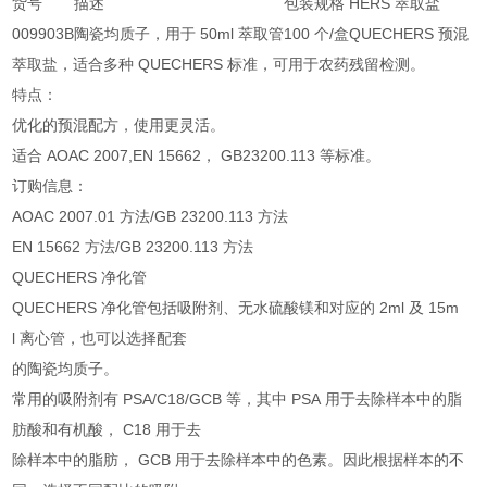
货号
描述
包装规格
HERS
萃取盐
009903B
陶瓷均质子，用于
50ml
萃取管
100
个
/
盒
QUECHERS
预混
萃取盐，适合多种
QUECHERS
标准，可用于农药残留检测。
特点：
优化的预混配方，使用更灵活。
适合
AOAC 2007,EN 15662
，
GB23200.113
等标准。
订购信息：
AOAC 2007.01
方法
/GB 23200.113
方法
EN 15662
方法
/GB 23200.113
方法
QUECHERS
净化管
QUECHERS
净化管包括吸附剂、无水硫酸镁和对应的
2ml
及
15m
l
离心管，也可以选择配套
的陶瓷均质子。
常用的吸附剂有
PSA/C18/GCB
等，其中
PSA
用于去除样本中的脂
肪酸和有机酸，
C18
用于去
除样本中的脂肪，
GCB
用于去除样本中的色素。因此根据样本的不