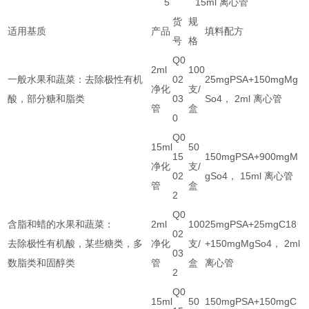
5
15ml 离心管
货
规
适用基质
产品
填料配方
号
格
Q0
2ml
100
一般水果和蔬菜：去除极性有机
02
25mgPSA+150mgMg
净化
支/
酸，部分糖和脂类
03
So4， 2ml 离心管
管
盒
0
Q0
15ml
50
15
150mgPSA+900mgM
净化
支/
02
gSo4， 15ml 离心管
管
盒
2
Q0
含脂和蜡的水果和蔬菜：
2ml
100
25mgPSA+25mgC18
02
去除极性有机酸，某些糖类，多
净化
支/
+150mgMgSo4， 2ml
03
数脂类和固醇类
管
盒
离心管
2
Q0
15ml
50
150mgPSA+150mgC