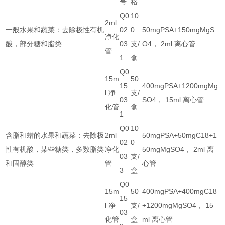
号
格
Q0
10
2ml
一般水果和蔬菜：去除极性有机
02
0
50mgPSA+150mgMgS
净化
酸，部分糖和脂类
03
支/
O4， 2ml 离心管
管
1
盒
Q0
15m
50
15
400mgPSA+1200mgMg
l 净
支/
03
SO4， 15ml 离心管
化管
盒
1
Q0
10
含脂和蜡的水果和蔬菜：去除极
2ml
50mgPSA+50mgC18+1
02
0
性有机酸，某些糖类，多数脂类
净化
50mgMgSO4， 2ml 离
03
支/
和固醇类
管
心管
3
盒
Q0
15m
50
400mgPSA+400mgC18
15
l 净
支/
+1200mgMgSO4， 15
03
化管
盒
ml 离心管