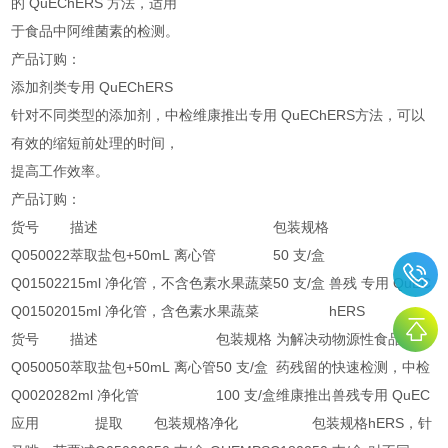
的
QuEChERS
方法，适用
于食品中阿维菌素的检测。
产品订购：
添加剂类专用
QuEChERS
针对不同类型的添加剂，中检维康推出专用
QuEChERS
方法，可以
有效的缩短前处理的时间，
提高工作效率。
产品订购：
货号
描述
包装规格
Q050022
萃取盐包
+50mL
离心管
50
支
/
盒
Q015022
15ml
净化管，不含色素水果蔬菜
50
支
/
盒
兽残 专用 QuEC
Q015020
15ml
净化管，含色素水果蔬菜
hERS
货号
描述
包装规格
为解决动物源性食品中兽
Q050050
萃取盐包
+50mL
离心管
50
支
/
盒
药残留的快速检测，中检
Q002028
2ml
净化管
100
支
/
盒
维康推出兽残专用
QuEC
应用
提取
包装规格
净化
包装规格
hERS
，针