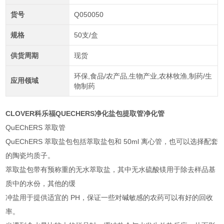
货号
Q050050
规格
50支/盒
供货周期
现货
环保,食品/农产品,生物产业,农林牧渔,制药/生
应用领域
物制药
CLOVER科乐福QUECHERS净化盐包提取管净化管
QuEChERS
萃取管
QuEChERS
萃取盐包包括萃取盐包和
50ml
离心管，也可以选择配套
的陶瓷均质子。
萃取盐包带有预称重的无水萃取盐，其中无水硫酸镁用于除去样品基
质中的水份，其他的缓
冲盐用于提供适宜的
PH
，保证一些对碱敏感的农药可以有好的回收
率。