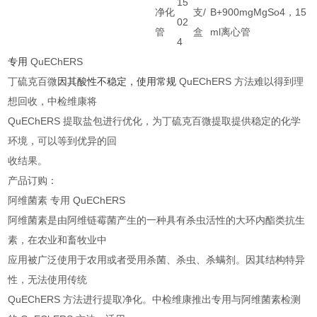
15
净化
支/
B+900mgMgSo4，15
02
管
盒
ml离心管
4
专用
QuEChERS
丁硫克百微
因其酸性不稳定，使用常规
QuEChERS
方法难以得到理
想回收，中检维康将
QuEChERS
提取盐包进行优化，为丁硫克百微提取提供稳定的化学
环境，可以等到优异的回
收结果。
产品订购：
阿维菌素 专用
QuEChERS
阿维菌素是由阿维链霉菌产生的一种具有杀虫活性的大环内酯类抗生
素，在农业和畜牧业中
应用被广泛使用于农用或者受用杀菌、杀虫、杀螨剂。因其结构特异
性，无法使用传统
QuEChERS
方法进行提取净化。中检维康推出专用与阿维菌素检测