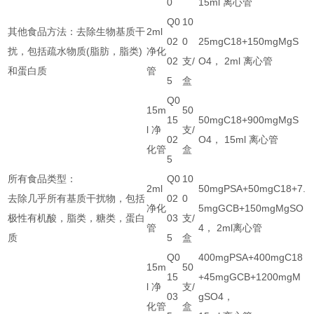
0
15ml 离心管
Q0
10
其他食品方法：去除生物基质干
2ml
02
0
25mgC18+150mgMgS
扰，包括疏水物质(脂肪，脂类)
净化
02
支/
O4， 2ml 离心管
和蛋白质
管
5
盒
Q0
15m
50
15
50mgC18+900mgMgS
l 净
支/
02
O4， 15ml 离心管
化管
盒
5
所有食品类型：
Q0
10
2ml
50mgPSA+50mgC18+7.
去除几乎所有基质干扰物，包括
02
0
净化
5mgGCB+150mgMgSO
极性有机酸，脂类，糖类，蛋白
03
支/
管
4， 2ml离心管
质
5
盒
Q0
400mgPSA+400mgC18
15m
50
15
+45mgGCB+1200mgM
l 净
支/
03
gSO4，
化管
盒