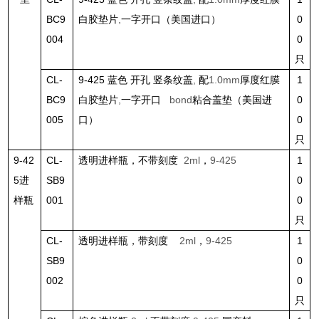
BC9
白胶垫片
,
一字开口（美国进口）
0
004
0
只
CL-
9-425
蓝色 开孔 竖条纹盖
,
配
1.0mm
厚度红膜
1
BC9
白胶垫片
,
一字开口
bond
粘合盖垫（美国进
0
005
口）
0
只
9-42
CL-
透明进样瓶，不带刻度
2ml
，
9-425
1
5
进
SB9
0
样瓶
001
0
只
CL-
透明进样瓶，带刻度
2ml
，
9-425
1
SB9
0
002
0
只