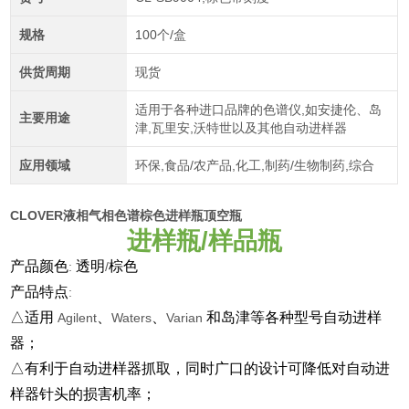
规格
100个/盒
供货周期
现货
适用于各种进口品牌的色谱仪,如安捷伦、岛
主要用途
津,瓦里安,沃特世以及其他自动进样器
应用领域
环保,食品/农产品,化工,制药/生物制药,综合
CLOVER液相气相色谱棕色进样瓶顶空瓶
进样瓶
/
样品瓶
产品颜色
透明
棕色
:
/
产品特点
:
△适用
、
、
和岛津等各种型号自动进样
Agilent
Waters
Varian
器；
△有利于自动进样器抓取，同时广口的设计可降低对自动进
样器针头的损害机率；