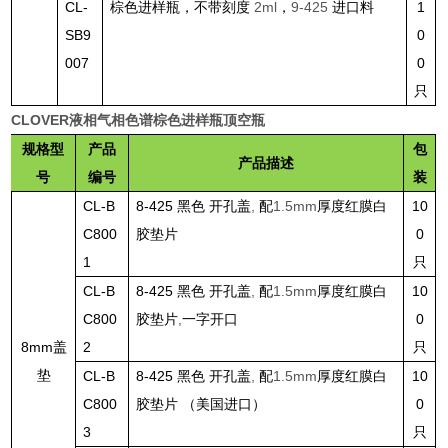
CL-
棕色进样瓶，不带刻度
2ml
，
9-425
进口料
1
SB9
0
007
0
只
CLOVER液相气相色谱棕色进样瓶顶空瓶
规格型
产品
包
产品描述
号
编号
装
CL-B
8-425
黑色 开孔盖
,
配
1.5mm
厚度红膜白
10
C800
胶垫片
0
1
只
CL-B
8-425
黑色 开孔盖
,
配
1.5mm
厚度红膜白
10
C800
胶垫片
,
一字开口
0
8mm
盖
2
只
垫
CL-B
8-425
黑色 开孔盖
,
配
1.5mm
厚度红膜白
10
C800
胶垫片 （美国进口）
0
3
只