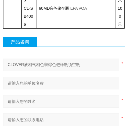
CL-S
60ML
棕色储存瓶
EPA VOA
10
B400
0
6
只
产品咨询