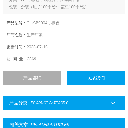
包装：盒装（瓶子100个/盒，盖垫100个/包）
垫片耐温：-60-200℃
垫片性能：耐酸、耐碱、耐温、抗粘
产品型号：
CL-SB9004，棕色
厂商性质：
生产厂家
更新时间：
2025-07-16
访 问 量：
2569
产品咨询
联系我们
产品分类
PRODUCT CATEGORY
相关文章
RELATED ARTICLES