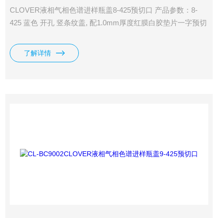
CLOVER液相气相色谱进样瓶盖8-425预切口 产品参数：8-
425 蓝色 开孔 竖条纹盖, 配1.0mm厚度红膜白胶垫片一字预切
口 分类： 包装：盖垫100个/包 垫片耐温：-60-200℃ 垫片性
能：耐酸、耐碱、耐温、抗粘
了解详情