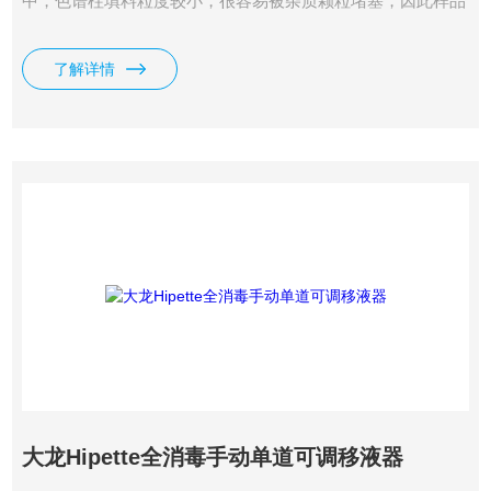
中，色谱柱填料粒度较小，很容易被杂质颗粒堵塞，因此样品
和溶剂需要预先过滤，除去颗粒污染物，保护仪器。环境分析
中常用的离子色谱法，也要求样品前处理中不能引入无机污染
了解详情
物，针式过滤器可用于HPLC分析和IC分析中，过滤样品溶
液，为样品前处理过程中的重要步骤。
大龙Hipette全消毒手动单道可调移液器