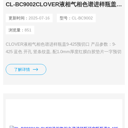
CL-BC9002CLOVER液相气相色谱进样瓶盖9-425预切口
更新时间：
2025-07-16
型号：
CL-BC9002
浏览量：
851
CLOVER液相气相色谱进样瓶盖9-425预切口 产品参数：9-
425 蓝色 开孔 竖条纹盖, 配1.0mm厚度红膜白胶垫片一字预切
口 分类： 包装：盖垫100个/包 垫片耐温：-60-200℃ 垫片性
能：耐酸、耐碱、耐温、抗粘
了解详情