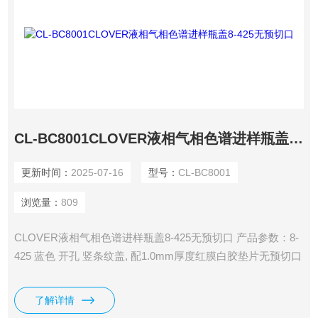
CL-BC8001CLOVER液相气相色谱进样瓶盖8-425无预切口
更新时间：
2025-07-16
型号：
CL-BC8001
浏览量：
809
CLOVER液相气相色谱进样瓶盖8-425无预切口 产品参数：8-
425 蓝色 开孔 竖条纹盖, 配1.0mm厚度红膜白胶垫片无预切口
分类： 包装：盖垫100个/包 垫片耐温：-60-200℃ 垫片性能：
耐酸、耐碱、耐温、抗粘
了解详情