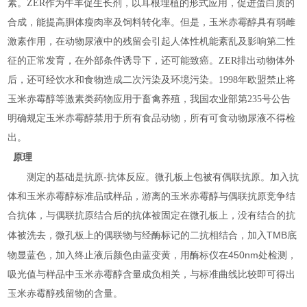
素。
ZER
作为牛羊促生长剂，以耳根埋植的形式应用，促进蛋白质的
合成，能提高胴体瘦肉率及饲料转化率。但是，玉米赤霉醇具有弱雌
激素作用，在动物尿液中的残留会引起人体性机能紊乱及影响第二性
征的正常发育，在外部条件诱导下，还可能致癌。
ZER
排出动物体外
后，还可经饮水和食物造成二次污染及环境污染。
1998
年欧盟禁止将
玉米赤霉醇等激素类药物应用于畜禽养殖，我国农业部第
235
号公告
明确规定玉米赤霉醇禁用于所有食品动物，所有可食动物尿液不得检
出。
原理
-
测定的基础是抗原
抗体反应。微孔板上包被有偶联抗原。加入抗
体和玉米赤霉醇标准品或样品，游离的玉米赤霉醇与偶联抗原竞争结
合抗体，与偶联抗原结合后的抗体被固定在微孔板上，没有结合的抗
TMB
体被洗去，微孔板上的偶联物与经酶标记的二抗相结合，加入
底
450nm
物显蓝色，加入终止液后颜色由蓝变黄，用酶标仪在
处检测，
吸光值与样品中玉米赤霉醇含量成负相关，与标准曲线比较即可得出
玉米赤霉醇残留物的含量。