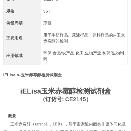
规格
96T
供货周期
现货
用于牛奶样品、尿液样品、饲料样品的α-玉米
主要用途
赤霉醇的检测
环保,食品/农产品,化工,生物产业,制药/生物制
应用领域
药
iELisa α-玉米赤霉醇检测试剂盒
iELisa
玉米赤霉醇检测试剂盒
（
订货号: CE2145
）
概要
玉米赤霉醇（
zeranoL
，
ZER
），属于雷索酸内酯类非甾体同化激