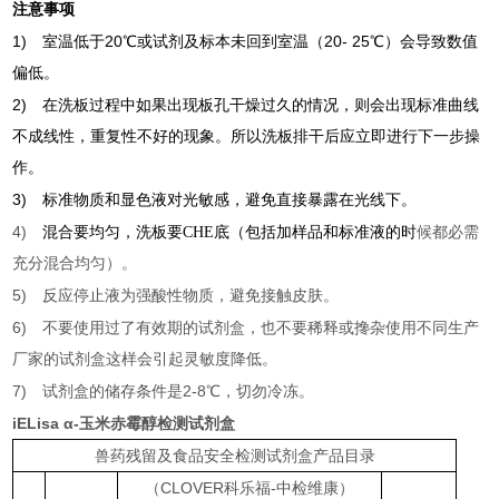
注意事项
1)
20
20- 25
室温低于
℃或试剂及标本未回到室温（
℃）会导致数值
偏低。
2)
在洗板过程中如果出现板孔干燥过久的情况，则会出现标准曲线
不成线性，重复性不好的现象。所以洗板排干后应立即进行下一步操
作。
3)
标准物质和显色液对光敏感，避免直接暴露在光线下。
4)
混合要均匀，洗板要CHE底（包括加样品和标准液的时
候都必需
充分混合均匀）。
5)
反应停止液为强酸性物质，避免接触皮肤。
6)
不要使用过了有效期的试剂盒，也不要稀释或搀杂使用不同生产
厂家的试剂盒这样会引起灵敏度降低。
7)
2-8
试剂盒的储存条件是
℃，切勿冷冻。
iELisa α-玉米赤霉醇检测试剂盒
兽药残留及食品安全检测试剂盒产品目录
（CLOVER科乐福-中检维康）