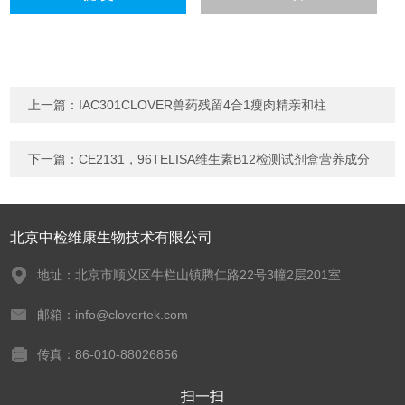
上一篇：
IAC301CLOVER兽药残留4合1瘦肉精亲和柱
下一篇：
CE2131，96TELISA维生素B12检测试剂盒营养成分
北京中检维康生物技术有限公司
地址：北京市顺义区牛栏山镇腾仁路22号3幢2层201室
邮箱：info@clovertek.com
传真：86-010-88026856
扫一扫