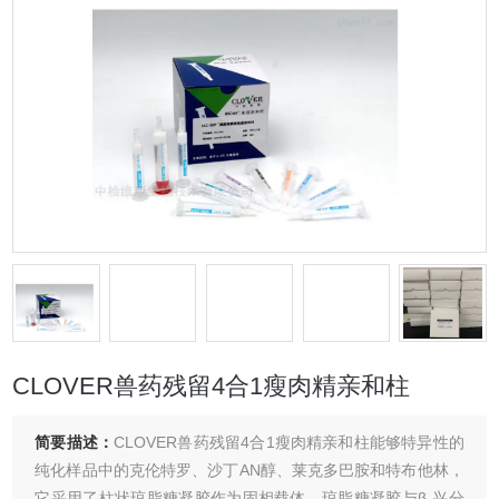
CLOVER兽药残留4合1瘦肉精亲和柱
简要描述：
CLOVER兽药残留4合1瘦肉精亲和柱能够特异性的
纯化样品中的克伦特罗、沙丁AN醇、莱克多巴胺和特布他林，
它采用了柱状琼脂糖凝胶作为固相载体，琼脂糖凝胶与β-兴分