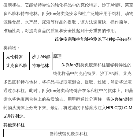
疫亲和柱。它能够特异性的纯化样品中的克伦特罗、沙丁AN醇、莱克
多巴胺和特布他林。β
-
兴fen剂
类免疫亲和柱广泛地应用于饲料、动物
源性食品、水产品、尿液等样品的提取，该方法速度快、操作简单、
准确性高，对提高食品的质量和安全性起到十分重要的作用。
该免疫亲和柱能够检测以下
4
种β
-
兴fen剂
类药物：
原理
克伦特罗
沙丁AN醇
β
-
兴fen剂
类免疫亲和柱能够特异性的
莱克多巴胺
特布他林
纯化样品中的克伦特罗、沙丁AN醇、莱克
多巴胺和特布他林，将样品与提取液混合、提取、过滤，然后将滤液
通过亲和柱。此时，β
-
兴fen剂
类药物键合在亲和柱中的抗体上。用蒸
馏水将免疫亲合柱上的杂质除去。用甲醇通过分离柱，将β
-
兴fen剂
类
药物从抗体上分离下来。最后，将过滤的甲醇溶液注入
HPLC
或
LC-M
S
进行测定。
其他亲和柱
兽药残留免疫亲和柱