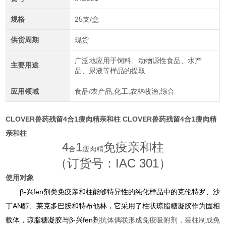
规格
25支/盒
供货周期
现货
广泛地应用于饲料、动物源性食品、水产
主要用途
品、尿液等样品的提取
应用领域
食品/农产品,化工,农林牧渔,综合
CLOVER兽药残留4合1瘦肉精亲和柱
CLOVER兽药残留4合1瘦肉精
亲和柱
4
1
免疫亲和柱
瘦肉精
合
（订货号
：
IAC 301
）
使用对象
β
-
兴fen剂
类免疫亲和柱能够特异性的纯化样品中的克伦特罗、沙
丁AN醇
、莱克多巴胺和特布他林，它采用了柱状琼脂糖凝胶作为固相
载体，琼脂糖凝胶与β
-
兴fen剂
抗体偶联形成免疫吸附剂，装柱制成免