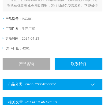
剂抗体偶联形成免疫吸附剂，装柱制成免疫亲和柱。它能够特
异性的纯化样品中的克伦特罗、沙丁AN醇、莱克多巴胺和特布
他林。免疫亲和柱广泛地应用于饲料、动物源性食品、水产
产品型号：
IAC301
品、尿液等样品的提取，该方法速度快、操作简单、准确性高
厂商性质：
生产厂家
更新时间：
2024-04-23
访 问 量：
4261
产品咨询
联系我们
产品分类
PRODUCT CATEGORY
相关文章
RELATED ARTICLES