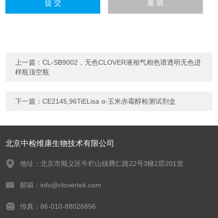
上一篇：
CL-SB9002，无色CLOVER液相气相色谱透明无色进
样瓶顶空瓶
下一篇：
CE2145,96TiELisa α-玉米赤霉醇检测试剂盒
北京中检维康生物技术有限公司
地址：北京市顺义区牛栏山镇腾仁路22号3幢2层201室
邮箱：info@clovertek.com
传真：86-010-88026856