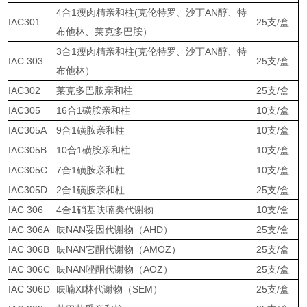
4合1瘦肉精亲和柱(克伦特罗、沙丁AN醇、特
IAC301
25支/盒
布他林、莱克多巴胺）
3合1瘦肉精亲和柱(克伦特罗、沙丁AN醇、特
IAC 303
25支/盒
布他林）
IAC302
莱克多巴胺亲和柱
25支/盒
IAC305
16合1磺胺亲和柱
10支/盒
IAC305A
9合1磺胺亲和柱
10支/盒
IAC305B
1
0合1磺胺亲和柱
10支/盒
IAC305C
7合1磺胺亲和柱
10支/盒
IAC305D
2合1磺胺亲和柱
2
5
支/盒
IAC 3
06
4合
1硝基呋喃类代谢物
10支/盒
IAC 306A
呋NAN妥因代谢物（A
HD
）
2
5
支/盒
IAC 3
06
B
呋NAN它酮代谢物（A
MOZ
）
2
5
支/盒
IAC 306
C
呋NAN唑酮代谢物（A
OZ
）
2
5
支/盒
IAC 306
D
呋喃XI林代谢物（S
EM
）
2
5
支/盒