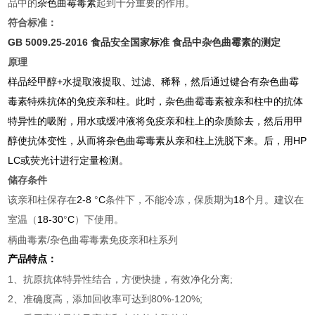
品中的
杂色曲霉毒素
起到十分重要的作用。
符合标准：
GB 5009.25-2016 食品安全国家标准 食品中杂色曲霉素的测定
原理
样品经甲醇
+
水提取液提取、过滤、稀释，然后通过键合有杂色曲霉
毒素特殊抗体的免疫亲和柱。此时，杂色曲霉毒素被亲和柱中的抗体
特异性的吸附，用水或缓冲液将免疫亲和柱上的杂质除去，然后用甲
醇使抗体变性，从而将杂色曲霉毒素从亲和柱上洗脱下来。后，用
HP
LC
或荧光计进行定量检测。
储存条件
该亲和柱保存在
2-8
°
C
条件下，不能冷冻，保质期为
18
个月。建议在
室温（
18-30
°
C
）下使用
。
柄曲毒素/杂色曲霉毒素免疫亲和柱系列
产品特点：
1、抗原抗体特异性结合，方便快捷，有效净化分离;
2、准确度高，添加回收率可达到80%-120%;