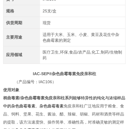
规格
25支/盒
供货周期
现货
适用于大米、玉米、小麦、黄豆及花生中杂
主要用途
色曲霉素的测定
医疗卫生,环保,食品/农产品,化工,制药/生物制
应用领域
药
IAC-SEP®杂色曲霉毒素免疫亲和柱
（产品编号：
IAC106
）
使用对象
柄曲毒素/杂色曲霉毒素免疫亲和柱系列
能够特异性的纯化与浓缩样品
中的杂色曲霉毒素
。
杂色曲霉毒素
免疫亲和柱广泛地应用于粮食、食
品、饲料、坚果、花生、酱油、醋、辣椒、胡椒、药材和酒类等样品
的提取，该方法速度快、操作简单、准确性高，对准确灵敏的测定样