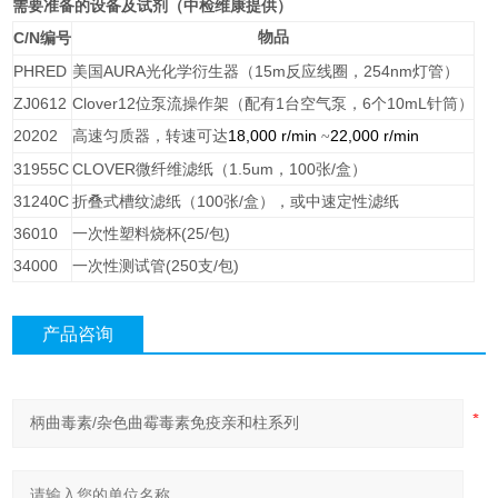
需要准备的设备及试剂（中检维康提供）
C/N
物品
编号
PHRED
美国AURA光化学衍生器（15m反应线圈，254nm灯管）
ZJ0612
Clover
12位泵流操作架（配有
1
台空气泵，
6
个
10mL
针筒）
20202
高速匀质器
18,000 r/min
22,000 r/min
，转速可达
~
31955C
CLOVER微纤维滤纸（
1.5um
，
100
张
/
盒）
31240C
折叠式槽纹滤纸（
100
张
/
盒），或中速定性滤纸
36010
一次性塑料烧杯
(25/
包
)
34000
一次性测试管
(250
支
/
包
)
产品咨询