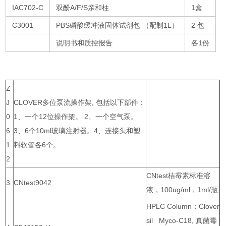
IAC702-C
双酚A/F/S亲和柱
1盒
C3001
PBS磷酸缓冲液固体试剂包 （配制1L）
2 包
说明书和质控报告
各1份
Z
J
CLOVER多位泵流操作架, 包括以下部件：
0
1、一个12位操作架。 2、一个空气泵。
6
3、6个10ml玻璃注射器。4、连接头和塑
1
料软管各6个。
2
CNtest桔霉素标准溶
3
CNtest9042
液，100ug/ml，1ml/瓶
HPLC Column：Clover
sil Myco-C18, 真菌毒