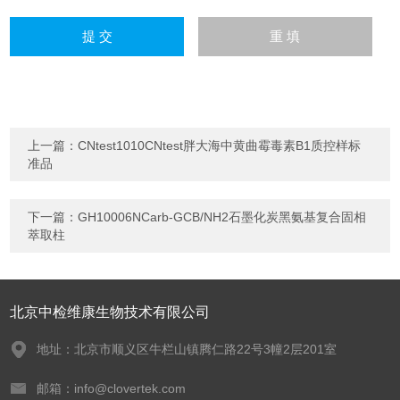
上一篇：
CNtest1010CNtest胖大海中黄曲霉毒素B1质控样标
准品
下一篇：
GH10006NCarb-GCB/NH2石墨化炭黑氨基复合固相
萃取柱
北京中检维康生物技术有限公司
地址：北京市顺义区牛栏山镇腾仁路22号3幢2层201室
邮箱：info@clovertek.com