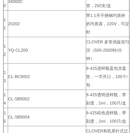
34000C
0
管，250支/盒
带1.1升不锈钢均质杯
1
20202
的均质器，220V，可定
1
时
CLOVER 多管涡旋混匀
1
YQ-CL200
仪（500-2500转/分
2
钟）
9-425进样瓶盖包含盖
1
CL-BC9002
垫，一字开口，100个/
3
包
1
9-425透明进样瓶，带
CL-SB9002
4
刻度，2ml，100只/盒
1
9-425棕色进样瓶，带
CL-SB9004
5
刻度，2ml，100只/盒
CLOVER有机系针式过