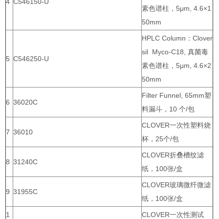
4
C546150-U
素色谱柱，5μm, 4.6×1
50mm
HPLC Column：Clover
sil Myco-C18, 真菌毒
5
C546250-U
素色谱柱，5μm, 4.6×2
50mm
Filter Funnel, 65mm塑
6
36020C
料漏斗，10 个/包
CLOVER一次性塑料烧
7
36010
杯，25个/包
CLOVER折叠槽纹滤
8
31240C
纸，100张/盒
CLOVER玻璃微纤微滤
9
31955C
纸，100张/盒
1
CLOVER一次性测试