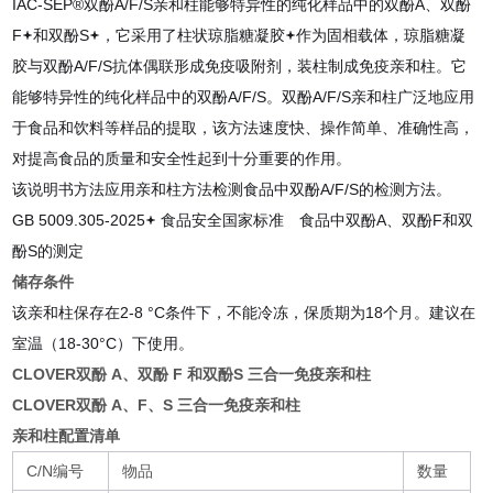
IAC-SEP®双酚A/F/S亲和柱能够特异性的纯化样品中的双酚A、双酚
F
和双酚S
，它采用了柱状琼脂糖凝胶
作为固相载体，琼脂糖凝
胶与双酚A/F/S抗体偶联形成免疫吸附剂，装柱制成免疫亲和柱。它
能够特异性的纯化样品中的双酚A/F/S。双酚A/F/S亲和柱广泛地应用
于食品和饮料等样品的提取，该方法速度快、操作简单、准确性高，
对提高食品的质量和安全性起到十分重要的作用。
该说明书方法应用亲和柱方法检测食品中双酚A/F/S的检测方法。
GB 5009.305-2025
食品安全国家标准 食品中双酚A、双酚F和双
酚S的测定
储存条件
该亲和柱保存在2-8 °C条件下，不能冷冻，保质期为18个月。建议在
室温（18-30°C）下使用。
CLOVER双酚 A、双酚 F 和双酚S 三合一免疫亲和柱
CLOVER双酚 A、F、S 三合一免疫亲和柱
亲和柱配置清单
C/N编号
物品
数量