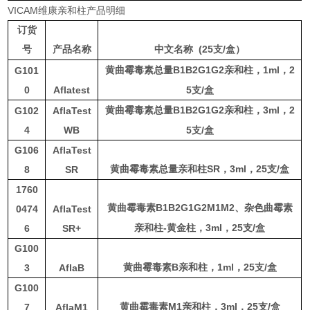
VICAM维康亲和柱产品明细
订货
(25
/
号
产品名称
中文名称
支
盒）
B1B2G1G2
1
ml
，
2
G101
黄曲霉毒素总量
亲和柱，
0
Aflatest
5
支
/
盒
B1B2G1G2
3
ml
，
2
G102
AflaTest
黄曲霉毒素总量
亲和柱，
4
WB
5
支
/
盒
G106
AflaTest
SR
3
ml
，
25
支
/
盒
8
SR
黄曲霉毒素总量亲和柱
，
1760
B1B2G1G2M1M2
黄曲霉毒素
、杂色曲霉素
0474
AflaTest
-
3
ml
，
25
支
/
盒
6
SR+
亲和柱
黄金柱，
G100
B
1
ml
，
25
支
/
盒
3
AflaB
黄曲霉毒素
亲和柱，
G100
M1
3
ml
，
25
支
/
盒
7
AflaM1
黄曲霉毒素
亲和柱，