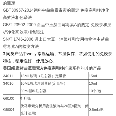
的测定
GBT30957-2014饲料中赭曲霉毒素的测定 免疫亲和柱净化
高效液相色谱法
GB/T 23502-2009 食品中玉赭曲霉毒素A的测定-免疫亲和层
析净化高效液相色谱法
SN/T 1746-2006 进出口大豆、油菜籽和食用植物油中赭曲
霉毒素A的检测方法
3.同类产品中wei yi常温运输、常温保存、常温使用的免疫亲
和柱，稳定性好，使用放心。
美国维康赭曲霉毒素A免疫亲和柱
维康系列的其他产品
34011
15ML玻璃（注射器）定量管
15ml
34010
10ML玻璃注射器筒(定量管）
10ml
60ml塑料注射器
10个/包
G8100
打印纸
伏马毒素分析用衍生液B(与20瓶A配制，荧
G5004
0.5mL/瓶
光计法用)