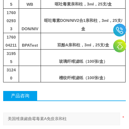
3
ml
，
25
支
/
盒
5
WB
呕吐毒素亲和柱，
1760
DON/NIV2
1
3
ml
，
25
支
/
0293
呕吐毒素
合
亲和柱，
3
DON/NIV
盒
1760
A
3ml
，
25
支
/
盒
04211
BPATest
双酚
亲和柱，
3195
100
/
5
玻璃纤维滤纸（
张
盒）
3124
100
/
0
槽纹纤维滤纸（
张
盒）
产品咨询