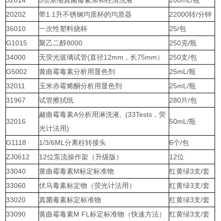
20202
带1.1升不锈钢均质杯的均质器
22000转/分钟
36010
一次性塑料烧杯
25/包
G1015
聚乙二醇8000
250克/瓶
34000
无荧光玻璃试管(直径12mm，长75mm）
250支/包
G5002
黄曲霉毒素分析用显色剂
25mL/瓶
32011
玉米赤霉烯酮分析用显色剂
25mL/瓶
31967
试管擦拭纸
280片/包
赭曲霉毒素A分析用淋洗液, (33Tests，荧
32016
50mL/瓶
光计法用)
G1118
1/3/6ML分离柱转接头
6个/包
ZJ0612
12位泵流操作架（升级版）
12位
33040
黄曲霉毒素M标定标准物
红黄绿3支/套
33060
伏马毒素标定物（荧光计法用）
红黄绿3支/套
33020
真菌毒素标定标准物
红黄绿3支/套
33090
黄曲霉毒素M FL标定标准物（快速方法）
红黄绿3支/套