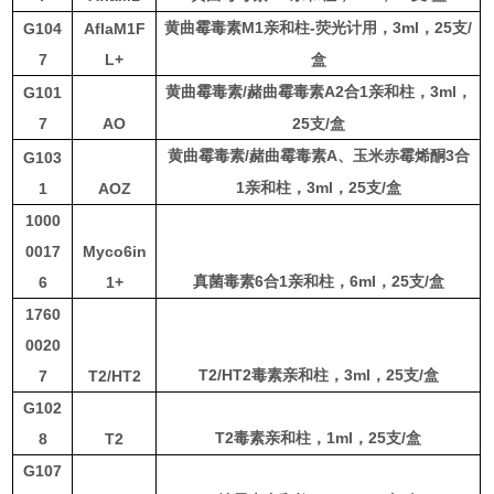
M1
-
3
ml
，
25
支
/
G104
AflaM1F
黄曲霉毒素
亲和柱
荧光计用，
7
L+
盒
/
A2
1
3
ml
，
G101
黄曲霉毒素
赭曲霉毒素
合
亲和柱，
7
AO
25
支
/
盒
/
A
3
黄曲霉毒素
赭曲霉毒素
、玉米赤霉烯酮
合
G103
1
3
ml
，
25
支
/
盒
1
AOZ
亲和柱，
1000
0017
Myco6in
6
1
6
ml
，
25
支
/
盒
6
1+
真菌毒素
合
亲和柱，
1760
0020
T2/HT2
3
ml
，
25
支
/
盒
7
T2/HT2
毒素亲和柱，
G102
T2
1
ml
，
25
支
/
盒
8
T2
毒素亲和柱，
G107