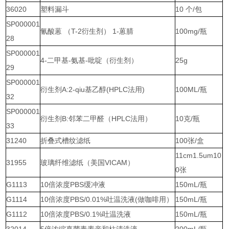
36020
塑料漏斗
10 个/包
SP000001
氰酸蒽 （T-2衍生剂） 1-蒽腈
100mg/瓶
28
SP000001
4-二甲基-氨基-吡啶（衍生剂）
25g
29
SP000001
衍生剂A:2-qiu基乙醇(HPLC法用)
100ML/瓶
32
SP000001
衍生剂B:邻苯二甲醛（HPLC法用）
10克/瓶
33
31240
折叠式槽纹滤纸
100张/盒
11cm1.5um10
31955
玻璃纤维滤纸（美国VICAM）
0张
G1113
10倍浓度PBS缓冲液
150mL/瓶
G1114
10倍浓度PBS/0.01%吐温洗液(做咖啡用）
150mL/瓶
G1112
10倍浓度PBS/0.1%吐温洗液
150mL/瓶
32014
5倍浓缩真菌毒素亲和柱清洗液
200mL/瓶