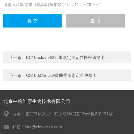
请输入计算结果（填写阿拉伯数字），如：三加四=7
上一篇：
BC105clover呕吐毒素定量定性快检速测卡
下一篇：
CS103iCheck®黄曲霉毒素定量快检卡
北京中检维康生物技术有限公司
地址：北京市顺义区牛栏山镇腾仁路22号3幢2层201室
邮箱：info@clovertek.com