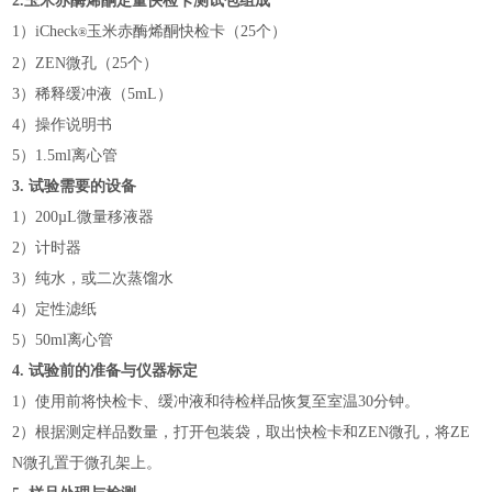
2.
玉米赤酶烯酮定量快检卡测试包组成
1
）
iCheck
玉米赤酶烯酮快检卡（
25
个）
®
2
）
ZEN
微孔（
25
个）
3
）稀释缓冲液（
5mL
）
4
）操作说明书
5
）
1.5ml
离心管
3.
试验需要的设备
1
）
200µL
微量移液器
2
）计时器
3
）纯水，或二次蒸馏水
4
）定性滤纸
5
）
50ml
离心管
4.
试验前的准备与仪器标定
1
）使用前将快检卡、缓冲液和待检样品恢复至室温
30
分钟。
2
）根据测定样品数量，打开包装袋，取出快检卡和
ZEN
微孔，将
ZE
N
微孔置于微孔架上。