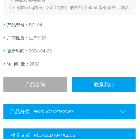
1）称取5.0g粉碎（20目过筛）的样品于50mL离心管中，加入
15mL 70%甲醇水，置于旋转摇床上旋转振荡提取10分钟（或
用高速均质器均质1分钟，或用手剧烈振荡3分钟）后，用定性
产品型号：
BC104
滤纸过滤于洁净的50ml离心管中
厂商性质：
生产厂家
更新时间：
2024-04-23
访 问 量：
2882
产品咨询
联系我们
产品分类
PRODUCT CATEGORY
相关文章
RELATED ARTICLES