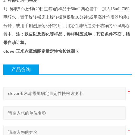
5.
样品处理与检测
1
）称取
5.0g
粉碎
(20
目过筛
)
的样品于
50mL
离心管中，加入
15mL 70%
甲醇水，置于旋转摇床上旋转振荡提取
10
分钟
(
或用高速均质器均质
1
分钟，或用手剧烈振荡
3
分钟
)
后，用定性滤纸过滤于洁净的
50ml
离心
管中。
注：麸皮以及膨化等样品，称样时应减半，其它条件不变，结
果自动计算。
clover玉米赤霉烯酮定量定性快检速测卡
产品咨询