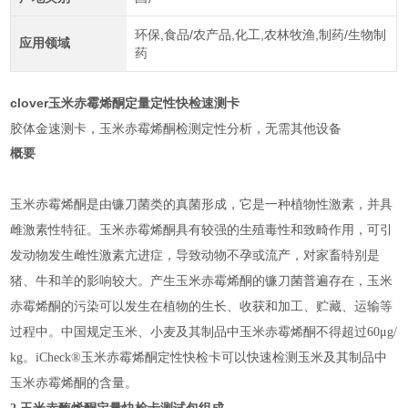
环保,食品/农产品,化工,农林牧渔,制药/生物制
应用领域
药
clover玉米赤霉烯酮定量定性快检速测卡
胶体金速测卡，玉米赤霉烯酮检测定性分析，无需其他设备
概要
玉米赤霉烯酮是由镰刀菌类的真菌形成，它是一种植物性激素，并具
雌激素性特征。玉米赤霉烯酮具有较强的生殖毒性和致畸作用，可引
发动物发生雌性激素亢进症，导致动物不孕或流产，对家畜特别是
猪、牛和羊的影响较大。产生玉米赤霉烯酮的镰刀菌普遍存在，玉米
赤霉烯酮的污染可以发生在植物的生长、收获和加工、贮藏、运输等
过程中。中国规定玉米、小麦及其制品中玉米赤霉烯酮不得超过
60μg/
kg
。
iCheck®
玉米赤霉烯酮定性快检卡可以快速检测玉米及其制品中
玉米赤霉烯酮的含量。