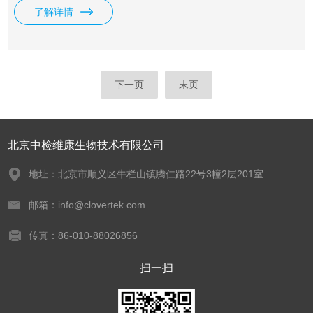
15mL 70%甲醇水，置于旋转摇床上旋转振荡提取10分钟（或
了解详情
用高速均质器均质1分钟，或用手剧烈振荡3分钟）后，用定性
滤纸过滤于洁净的50ml离心管中
下一页
末页
北京中检维康生物技术有限公司
地址：北京市顺义区牛栏山镇腾仁路22号3幢2层201室
邮箱：info@clovertek.com
传真：86-010-88026856
扫一扫