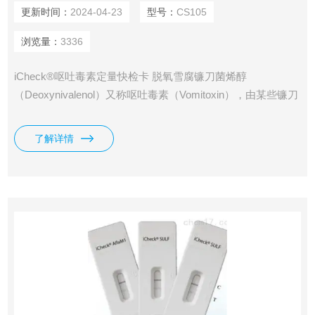
更新时间：
2024-04-23
型号：
CS105
浏览量：
3336
iCheck®呕吐毒素定量快检卡 脱氧雪腐镰刀菌烯醇
（Deoxynivalenol）又称呕吐毒素（Vomitoxin），由某些镰刀
菌属产生。呕吐毒素是一种在小麦，大麦和玉米中chang见的
真菌毒素，在早期阶段中，呕吐毒素能导致皮肤刺激、缺乏食
了解详情
欲、呕吐，在后期，则会引起出血、消化道的坏疽、中枢神经
系统问题，免疫系统的破坏，骨髓造血功能的减退以及脾和生
殖功能减退等，对人类和动物健康造成极da威胁。