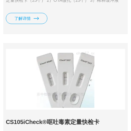
定量快检卡（25个） 2）OTA微孔（25个） 3）稀释缓冲液
CSB-4（5mL） 4）200µL吸头（50个） 5）OTA QR Code（2
个） 6）操作说明书
了解详情
CS105iCheck®呕吐毒素定量快检卡