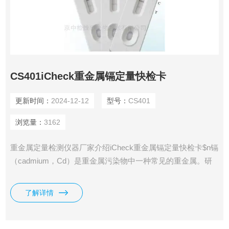
CS401iCheck重金属镉定量快检卡
更新时间：
2024-12-12
型号：
CS401
浏览量：
3162
重金属定量检测仪器厂家介绍iCheck重金属镉定量快检卡$n镉
（cadmium，Cd）是重金属污染物中一种常见的重金属。研
究发现镉很容易蓄积在人体的肾脏、骨组织、眼睛和其他器官
和组织中，尤其是在肾脏和骨组织中的蓄积现象最为严重，可
了解详情
引发肾衰竭，易碎性骨折等疾病，威胁人体健康。国际癌症研
究署 （IARC，International Agency for Research on Cancer）
将镉划分为对人体有明确致癌性