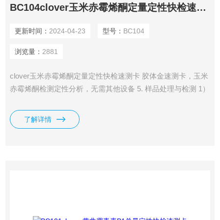
BC104clover玉米赤霉烯酮定量定性快检速测卡
更新时间：
2024-04-23
型号：
BC104
浏览量：
2881
clover玉米赤霉烯酮定量定性快检速测卡 胶体金速测卡，玉米
赤霉烯酮检测定性分析，无需其他设备 5. 样品处理与检测 1）
称取5.0g粉碎（20目过筛）的样品于50mL离心管中，加入
15mL 70%甲醇水，置于旋转摇床上旋转振荡提取10分钟（或
了解详情
用高速均质器均质1分钟，或用手剧烈振荡3分钟）后，用定性
滤纸过滤于洁净的50ml离心管中