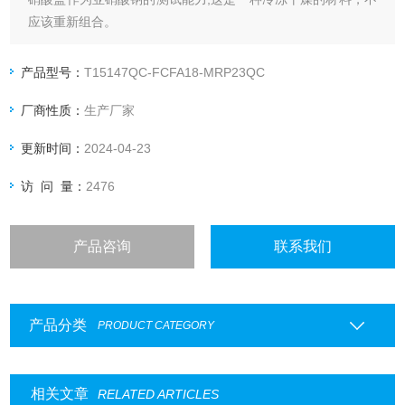
应该重新组合。
硝酸盐和亚硝酸盐被用作食品防腐剂，但也来源于农业肥料。
它们经常在受污染的饮用水、腌制肉制品以及水果和蔬菜中被
产品型号：
T15147QC-FCFA18-MRP23QC
检测到。高剂量的接触会导致严重的健康问题。欧盟和其他国
厂商性质：
生产厂家
家对各种食品中的硝酸盐和亚硝酸盐都有监管限制。
更新时间：
2024-04-23
访 问 量：
2476
产品咨询
联系我们
产品分类
PRODUCT CATEGORY
相关文章
RELATED ARTICLES