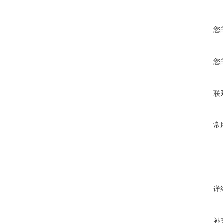
您
您
联
常
详
补