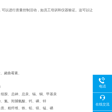
此，可以进行质量控制活动，如员工培训和仪器验证。这可以让
总量、赭曲霉素、
电话
醇
、组胺、总砷、总汞、镉、铜、甲基汞
粉、氮、羟脯氨酸、钙、磷、锌
在线交流
白质、粗纤维、铁、铅、镁、锰、硒