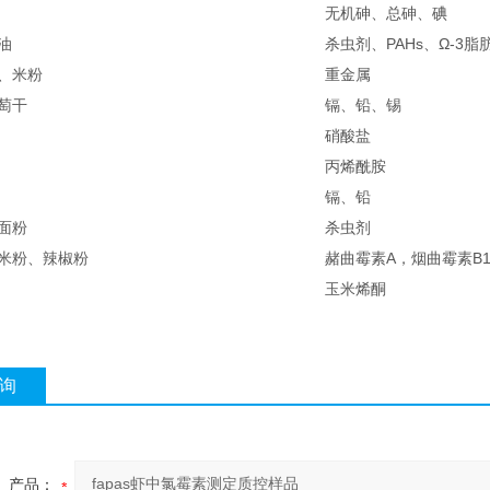
无机砷、总砷、碘
油
杀虫剂、PAHs、Ω-3脂
、米粉
重金属
萄干
镉、铅、锡
硝酸盐
丙烯酰胺
镉、铅
面粉
杀虫剂
米粉、辣椒粉
赭曲霉素A，烟曲霉素B1
玉米烯酮
询
产品：