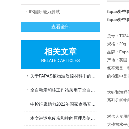
IIS国际能力测试
fapas虾
fapas虾
查看全部
货号：T0241
规格：20g
相关文章
品牌：Fapa
产地：英国
RELATED ARTICLES
氯霉素是一
关于FAPAS植物油质控材料中的3-MCPD质控样品的详细介绍
的检测中是
全自动亲和柱工作站采用了全自动免疫亲和净化技术
大虾和海鲜
系列分析物
中检维康助力2022年国家食品安全监督抽检检测
对供人食用
本文讲述免疫亲和柱的原理及使用注意事项
大残留水平(