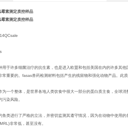
中氯霉素测定质控样品
中氯霉素测定质控样品
4QCsale
s
种用于许多细菌治疗的抗生素，也是进入欧盟和包括美国在内的许多其他
非常重要的。fasas兽药检测材料包括产生的残留物和强化动物产品。
作为一个整体，是世界各地人类饮食中很大一部分的蛋白质主食，全球消
的污染风险。
的鱼类进行了严格的立法，并密切监测其遵守情况，因为在动物中使用的
MRL)非常低，甚至没有。