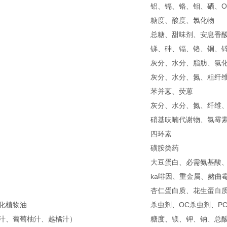
铝、镉、铬、钼、硒、O
糖度、酸度、氯化物
总糖、甜味剂、安息香酸
锑、砷、镉、铬、铜、
灰分、水分、脂肪、氯
灰分、水分、氮、粗纤维、
苯并蒽、荧蒽
灰分、水分、氮、纤维
硝基呋喃代谢物、氯霉
四环素
磺胺类药
大豆蛋白、必需氨基酸、
ka啡因、重金属、赭曲
杏仁蛋白质、花生蛋白
化植物油
杀虫剂、OC杀虫剂、PC
汁、葡萄柚汁、越橘汁）
糖度、镁、钾、钠、总