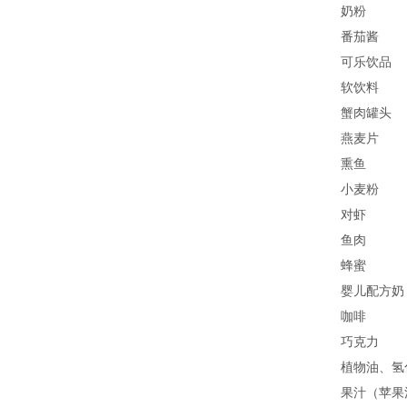
奶粉
番茄酱
可乐饮品
软饮料
蟹肉罐头
燕麦片
熏鱼
小麦粉
对虾
鱼肉
蜂蜜
婴儿配方奶
咖啡
巧克力
植物油、氢
果汁（苹果