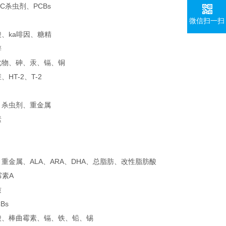
C杀虫剂、PCBs
微信扫一扫
、ka啡因、糖精
锌
化物、砷、汞、镉、铜
HT-2、T-2
、杀虫剂、重金属
素
重金属、ALA、ARA、DHA、总脂肪、改性脂肪酸
霉素A
质
Bs
酸、棒曲霉素、镉、铁、铅、锡