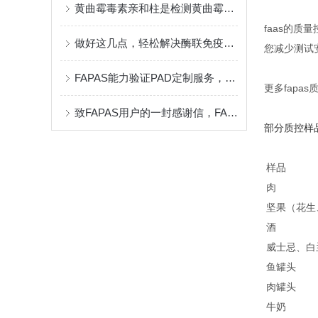
黄曲霉毒素亲和柱是检测黄曲霉毒素的柱状分析方法
faas的
做好这几点，轻松解决酶联免疫试剂盒常见问题
您减少测试
FAPAS能力验证PAD定制服务，让您的验证更便捷
更多fapa
致FAPAS用户的一封感谢信，FAPAS中国20周年*开启
部分质控样
样品
肉
坚果（花生
酒
威士忌、白
鱼罐头
肉罐头
牛奶