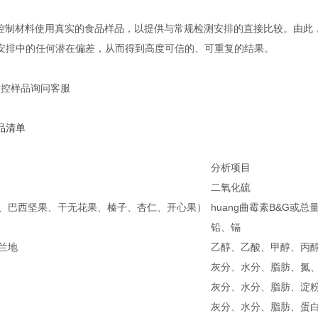
质量控制材料使用真实的食品样品，以提供与常规检测安排的直接比较。由
安排中的任何潜在偏差，从而得到高度可信的、可重复的结果。
s质控样品询问客服
品清单
分析项目
二氧化硫
、巴西坚果、干无花果、榛子、杏仁、开心果）
huang曲霉素B&G或
铅、镉
兰地
乙醇、乙酸、甲醇、丙
灰分、水分、脂肪、氮
灰分、水分、脂肪、淀
灰分、水分、脂肪、蛋