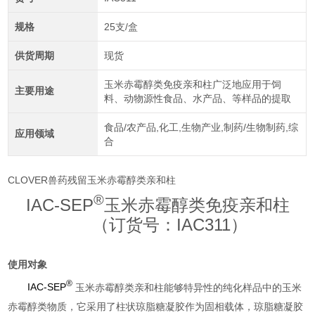
规格
25支/盒
供货周期
现货
玉米赤霉醇类免疫亲和柱广泛地应用于饲
主要用途
料、动物源性食品、水产品、等样品的提取
食品/农产品,化工,生物产业,制药/生物制药,综
应用领域
合
CLOVER兽药残留玉米赤霉醇类亲和柱
®
IAC-SEP
玉米赤霉醇类免疫亲和柱
（订货号：IAC311）
使用对象
®
IAC-SEP
玉米赤霉醇类亲和柱
能够特异性的纯化样品中的玉米
赤霉醇类物质，它采用了柱状琼脂糖凝胶作为固相载体，琼脂糖凝胶