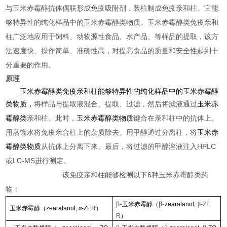
与玉米赤霉醇抗体偶联形成免疫吸附剂，装柱制成免疫亲和柱。它能
够特异性的纯化样品中的玉米赤霉醇类物质。玉米赤霉醇类免疫亲和
柱广泛地应用于饲料、动物源性食品、水产品、等样品的提取，该方
法速度快、操作简单、准确性高，对提高食品的质量和安全性起到十
分重要的作用。
原理
玉米赤霉醇类免疫亲和柱能够特异性的纯化样品中的玉米赤霉醇
类物质，
将样品与提取液混合、提取、过滤，然后将滤液通过
玉米赤
霉醇类
亲和柱。此时，
玉米赤霉醇类物质
键合在亲和柱中的抗体上。
用蒸馏水将免疫亲合柱上的杂质除去。用甲醇通过分离柱，将
玉米赤
霉醇类物质
从抗体上分离下来。最后，将过滤的甲醇溶液注入HPLC
或LC-MS进行测定。
该免疫亲和柱能够检测以下6种玉米赤霉醇类药
物：
-
-
β
β
玉米赤霉醇（
zearalanol,
β
-ZE
玉米赤霉醇（
zearalanol,
α
-ZER
）
R
）