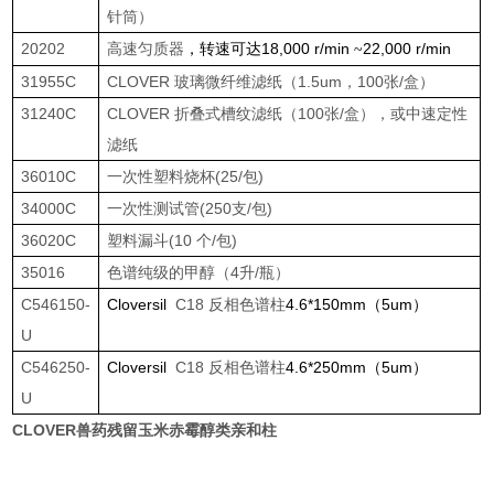
针筒）
20202
高速匀质器
18,000 r/min
22,000 r/min
，转速可达
~
31955C
CLOVER 玻璃微纤维滤纸（
1.5um
，
100
张
/
盒）
31240C
CLOVER 折叠式槽纹滤纸（
100
张
/
盒），或中速定性
滤纸
36010C
一次性塑料烧杯
(25/
包
)
34000C
一次性测试管
(250
支
/
包
)
36020C
塑料漏斗
(10
个
/
包
)
35016
色谱纯级的甲醇（
4
升
/
瓶）
C546150-
Cloversil
C18
反相色谱柱
4.6*150mm
（
5um
）
U
C546250-
Cloversil
C18
反相色谱柱
4.6*250mm
（
5um
）
U
CLOVER兽药残留玉米赤霉醇类亲和柱