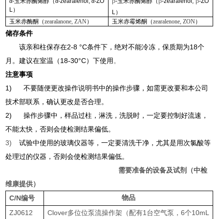
β
β
β
α
-
玉米赤酶烯醇（α
-zearalenol,
α
-ZO
-
玉米赤酶烯醇（
-zearalenol,
-ZO
L
）
L
）
玉米赤酶酮（
zearalanone, ZAN
）
玉米赤霉烯酮（
zearalenone, ZON
）
储存条件
该亲和柱保存在2-8 °C条件下，绝对不能冷冻，保质期为18个
月。建议在室温（18-30°C）下使用
。
注意事项
1)
不要随便更改操作说明书中的操作步骤，如需更改要和本公司
技术部联系，确认更改是否合理。
2)
操作步骤中，样品过柱，淋洗，洗脱时，一定要控制好流速，
不能太快，否则会使检测结果偏低。
3)
试验中使用的玻璃仪器等，一定要清洗干净，尤其是用次氯酸等
处理过的仪器，否则会使检测结果偏低。
需要准备的设备及试剂（中检
维康提供）
C/N
物品
编号
ZJ0612
Clover多位
位泵流操作架（配有
1
台空气泵，
6
个
10mL