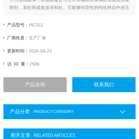
附剂，装柱制成免疫亲和柱。它能够特异性的纯化样品中的玉
米赤霉醇类物质。玉米赤霉醇类免疫亲和柱广泛地应用于饲
料、动物源性食品、水产品、等样品的提取，该方法速度快、
产品型号：
IAC311
操作简单、准确性高，对提高食品的质量和安全性起到十分重
厂商性质：
生产厂家
要的作用。
更新时间：
2024-04-23
访 问 量：
2506
产品咨询
联系我们
产品分类
PRODUCT CATEGORY
相关文章
RELATED ARTICLES