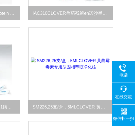
IAC325营养成分免疫球蛋白Protein G免疫亲和柱
IAC310CLOVER兽药残留en诺沙星亲和柱
电话
在线交流
IAC305CLOVER兽药残留16合1磺胺亲和柱
SM226,25支/盒，5MLCLOVER 黄曲霉毒素专用型固相萃取净化柱
微信扫一扫