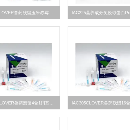
IAC311CLOVER兽药残留玉米赤霉醇类亲和柱
IAC306CLOVER兽药残留4合1硝基呋喃类代谢物亲和柱