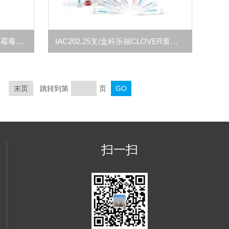
ZJ-STD0020201-1.2ml4种黄曲霉毒素B1B2G1G2混合同位素内标准品
IAC202,25支/盒科乐福CLOVER黄曲霉-赭曲霉AO二合一亲和柱
末页
跳转到第
页
扫一扫